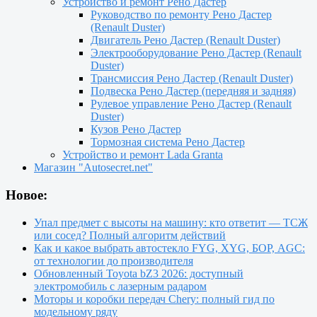
Устройство и ремонт Рено Дастер
Руководство по ремонту Рено Дастер
(Renault Duster)
Двигатель Рено Дастер (Renault Duster)
Электрооборудование Рено Дастер (Renault
Duster)
Трансмиссия Рено Дастер (Renault Duster)
Подвеска Рено Дастер (передняя и задняя)
Рулевое управление Рено Дастер (Renault
Duster)
Кузов Рено Дастер
Тормозная система Рено Дастер
Устройство и ремонт Lada Granta
Магазин "Autosecret.net"
Новое:
Упал предмет с высоты на машину: кто ответит — ТСЖ
или сосед? Полный алгоритм действий
Как и какое выбрать автостекло FYG, XYG, БОР, AGC:
от технологии до производителя
Обновленный Toyota bZ3 2026: доступный
электромобиль с лазерным радаром
Моторы и коробки передач Chery: полный гид по
модельному ряду