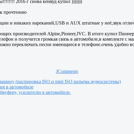
!!!!!!!! 2016 г снова кенвуд купил )))))))
 к прочтению
тации и никаких нареканий,USB и AUX штатные у неё,звук отлич
щих производителей Alpine,Pioneer,JVC. В итоге купил Пионер. 
елефон и получится громкая связь в автомобиле,в комплекте с м
можно переключать песни имеющиеся в телефоне.очень удобно в
JComments
ашину (распиновка ISO и mini ISO разъема аудиосистемы)
ия в автомобиле
бвуферу, усилителю в автомобиле.