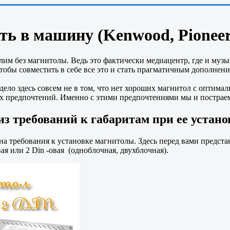
 в машину (Kenwood, Pioneer, 
м без магнитолы. Ведь это фактически медиацентр, где и музы
чтобы совместить в себе все это и стать прагматичным дополнен
ело здесь совсем не в том, что нет хороших магнитол с оптима
их предпочтений. Именно с этими предпочтениями мы и постраем
з требований к габаритам при ее устано
на требования к установке магнитолы. Здесь перед вами предст
ая или 2 Din -овая (одноблочная, двухблочная).