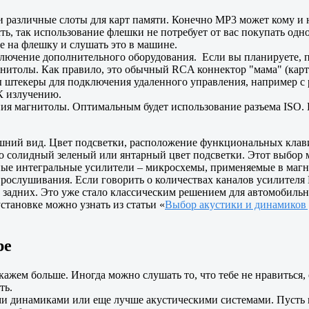
различные слоты для карт памяти. Конечно MP3 может кому и не
ть, так использование флешки не потребует от вас покупать од
бе на флешку и слушать это в машине.
лючение дополнительного оборудования. Если вы планируете, п
нитолы. Как правило, это обычный RCA коннектор "мама" (карти
 штекеры для подключения удаленного управления, например с р
К излучению.
ия магнитолы. Оптимальным будет использование разъема ISO.
ний вид. Цвет подсветки, расположение функциональных клави
о солидный зеленый или янтарный цвет подсветки. Этот выбор м
ые интегральные усилители – микросхемы, применяемые в магни
 прослушивания. Если говорить о количествах каналов усилителя
 в задних. Это уже стало классическим решением для автомобил
становке можно узнать из статьи «
Выбор акустики и динамиков 
ре
кажем больше. Иногда можно слушать то, что тебе не нравиться, 
ть.
и динамиками или еще лучше акустическими системами. Пусть п