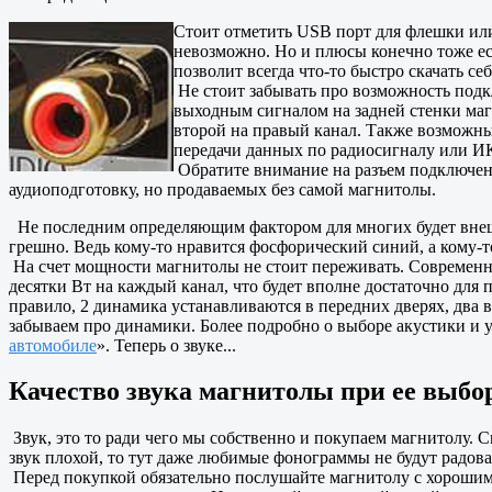
Стоит отметить USB порт для флешки или 
невозможно. Но и плюсы конечно тоже ес
позволит всегда что-то быстро скачать се
Не стоит забывать про возможность подк
выходным сигналом на задней стенки маг
второй на правый канал. Также возможны
передачи данных по радиосигналу или И
Обратите внимание на разъем подключен
аудиоподготовку, но продаваемых без самой магнитолы.
Не последним определяющим фактором для многих будет внеш
грешно. Ведь кому-то нравится фосфорический синий, а кому-т
На счет мощности магнитолы не стоит переживать. Современн
десятки Вт на каждый канал, что будет вполне достаточно для
правило, 2 динамика устанавливаются в передних дверях, два
забываем про динамики. Более подробно о выборе акустики и у
автомобиле
». Теперь о звуке...
Качество звука магнитолы при ее выбо
Звук, это то ради чего мы собственно и покупаем магнитолу. С
звук плохой, то тут даже любимые фонограммы не будут радова
Перед покупкой обязательно послушайте магнитолу с хорошим