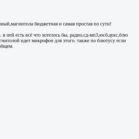
ный,магнитола бюджетная и самая простая по сути!
в ней есть всё что хотелось бы, радио,сд-мп3,юсб,аукс,блю
агнитолой идет микрофон для этого. также по блютусу если
общем.