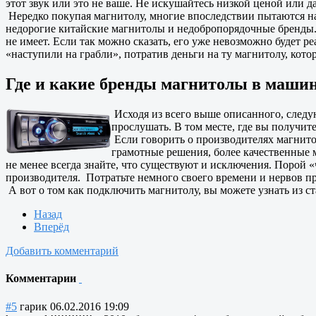
этот звук или это не ваше. Не искушайтесь низкой ценой или да
Нередко покупая магнитолу, многие впоследствии пытаются най
недорогие китайские магнитолы и недобропорядочные бренды. 
не имеет. Если так можно сказать, его уже невозможно будет ре
«наступили на грабли», потратив деньги на ту магнитолу, котор
Где и какие бренды магнитолы в маши
Исходя из всего выше описанного, следую
прослушать. В том месте, где вы получите
Если говорить о производителях магнитол
грамотные решения, более качественные м
не менее всегда знайте, что существуют и исключения. Порой 
производителя. Потратьте немного своего времени и нервов п
А вот о том как подключить магнитолу, вы можете узнать из ст
Назад
Вперёд
Добавить комментарий
Комментарии
#5
гарик
06.02.2016 19:09