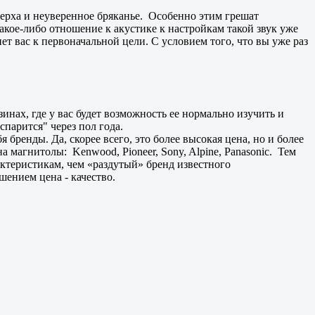
верха и неуверенное бряканье. Особенно этим грешат
кое-либо отношение к акустике к настройкам такой звук уже
нет вас к первоначальной цели. С условием того, что вы уже раз
нах, где у вас будет возможность ее нормально изучить и
спарится" через пол года.
бренды. Да, скорее всего, это более высокая цена, но и более
 магнитолы: Kenwood, Pioneer, Sony, Alpine, Panasonic. Тем
актеристикам, чем «раздутый» бренд известного
ением цена - качество.