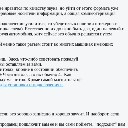
 нравится по качеству звука, но уйти от этого формата уже
норазовые носители информации, а общая компьютеризация
одключение усилителя, то убедитесь в наличии штекеров с
нка слева). Естественно их должно быть два, один на левый и
уля автомобиля, хотя сейчас это обычно решается путем
 Именно такое разъем стоит во многих машинах имеющих
ш. Здесь что-либо советовать пожалуй
ы оставляем за вами.
толах, вполне в состоянии обеспечить
 НЧ магнитолы, то их обычно 4. Как
ьных магнитол. Кроме самой магнитолы не
для установки и подключения в
если это хорошо записано и хорошо звучит. И наоборот, если
родавец подключит вам ее и вы сами поймете, "подходит" вам