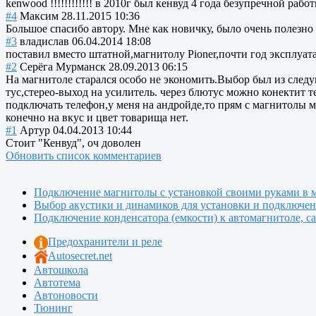
kenwood !!!!!!!!!!!! в 2010г был кенвуд 4 года безупречной работы
#4
Максим
28.11.2015 10:36
Большое спасибо автору. Мне как новичку, было очень полезно
#3
владислав
06.04.2014 18:08
поставил вместо штатной,магнитолу Pioner,почти год эксплуа
#2
Серёга Мурманск
28.09.2013 06:15
На магнитоле старался особо не экономить.Выбор был из следую
тус,стерео-выход на усилитель. через блютус можно конектит т
подключать телефон,у меня на андройде,то прям с магнитолы 
конечно на вкус и цвет товарища нет.
#1
Артур
04.04.2013 10:44
Стоит "Кенвуд", оч доволен
Обновить список комментариев
Подключение магнитолы с установкой своими руками в м
Выбор акустики и динамиков для установки и подключен
Подключение конденсатора (емкости) к автомагнитоле, са
Предохранители и реле
Autosecret.net
Автошкола
Автотема
Автоновости
Тюнинг