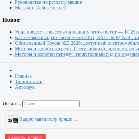
Руководства по ремонту машин
Магазин "Autosecret.net"
Новое:
Упал предмет с высоты на машину: кто ответит — ТСЖ 
Как и какое выбрать автостекло FYG, XYG, БОР, AGC: о
Обновленный Toyota bZ3 2026: доступный электромобиль
Моторы и коробки передач Chery: полный гид по модель
Моторы и коробки передач Jetour: полный гид по модель
Главная
Тюнинг авто
Автозвук
Искать...
Какую магнитолу лучше ...
Сбросить историю