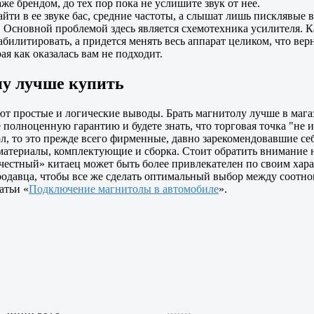
же брендом, до тех пор пока не услишите звук от нее.
ти в ее звуке бас, средние частоты, а слышат лишь писклявые 
Основной проблемой здесь является схемотехника усилителя. Ка
абилитировать, а придется менять весь аппарат целиком, что вер
ая как оказалась вам не подходит.
ну лучше купить
т простые и логические выводы. Брать магнитолу лучше в магази
 полноценную гарантию и будете знать, что торговая точка "не и
, то это прежде всего фирменные, давно зарекомендовавшие себя 
атериалы, комплектующие и сборка. Стоит обратить внимание на
«честный» китаец может быть более привлекателен по своим хар
родавца, чтобы все же сделать оптимальный выбор между соотнош
атьи «
Подключение магнитолы в автомобиле
».