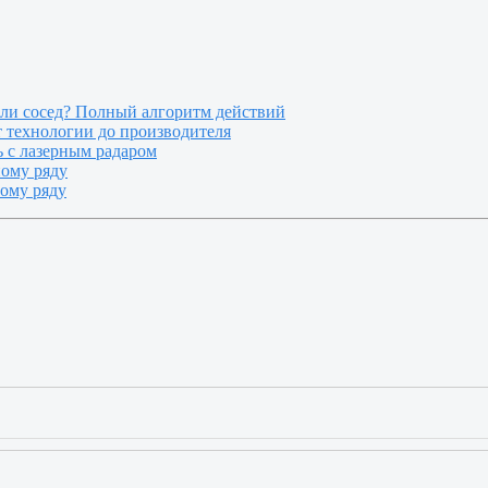
или сосед? Полный алгоритм действий
т технологии до производителя
 с лазерным радаром
ному ряду
ному ряду