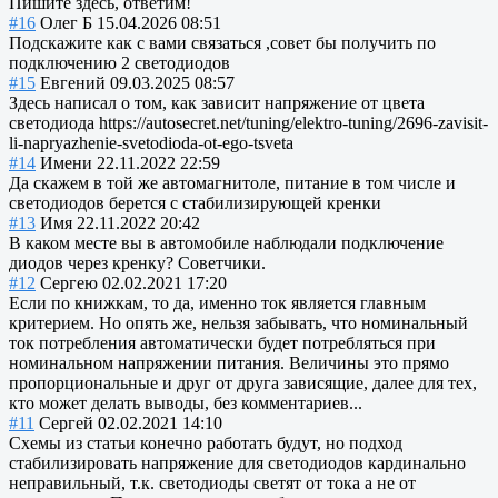
Пишите здесь, ответим!
#16
Олег Б
15.04.2026 08:51
Подскажите как с вами связаться ,совет бы получить по
подключению 2 светодиодов
#15
Евгений
09.03.2025 08:57
Здесь написал о том, как зависит напряжение от цвета
светодиода https://autosecret.net/tuning/elektro-tuning/2696-zavisit-
li-napryazhenie-svetodioda-ot-ego-tsveta
#14
Имени
22.11.2022 22:59
Да скажем в той же автомагнитоле, питание в том числе и
светодиодов берется с стабилизирующей кренки
#13
Имя
22.11.2022 20:42
В каком месте вы в автомобиле наблюдали подключение
диодов через кренку? Советчики.
#12
Сергею
02.02.2021 17:20
Если по книжкам, то да, именно ток является главным
критерием. Но опять же, нельзя забывать, что номинальный
ток потребления автоматически будет потребляться при
номинальном напряжении питания. Величины это прямо
пропорциональные и друг от друга зависящие, далее для тех,
кто может делать выводы, без комментариев...
#11
Сергей
02.02.2021 14:10
Схемы из статьи конечно работать будут, но подход
стабилизировать напряжение для светодиодов кардинально
неправильный, т.к. светодиоды светят от тока а не от