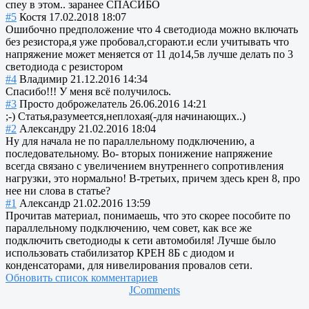
спеу в этом.. заранее СПАСИБО
#5
Костя
17.02.2018 18:07
Ошибочно предположение что 4 светодиода можно включать
без резистора,я уже пробовал,сгорают.и если учитывать что
напряжение может меняется от 11 до14,5в лучше делать по 3
светодиода с резистором
#4
Владимир
21.12.2016 14:34
Спасибо!!! У меня всё получилось.
#3
Просто доброжелатель
26.06.2016 14:21
;-) Статья,разумеется,неплоха
я(-для начинающих..)
#2
Александру
21.02.2016 18:04
Ну для начала не по параллельному подключению, а
последовательному. Во- вторых понижение напряжение
всегда связано с увеличением внутреннего сопротивления
нагрузки, это нормально! В-третьих, причем здесь крен 8, про
нее ни слова в статье?
#1
Александр
21.02.2016 13:59
Прочитав материал, понимаешь, что это скорее пособите по
параллельному подключению, чем совет, как все же
подключить светодиоды к сети автомобиля! Лучше было
использовать стабилизатор КРЕН 8Б с диодом и
конденсаторами, для нивелирования провалов сети.
Обновить список комментариев
JComments