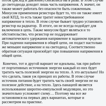
поток (расход и давление) снизились бы в разы. В этом случае
до светодиода доходит лишь часть напряжения. А значит, он
также может работать без опасности быть сожженным.
Минусом применения резистора будет то, что он также имеет
свой КПД, то есть также тратит невостребованное
напряжение в тепло. В этом случае бывает трудно установить
резистор на радиатор. В итоге, он не всегда подойдет для
включения в цепь. Также минусом будет являться и то
обстоятельство, что резистор не поддерживает
автоматического удержания напряжение в заданном пределе.
При падении напряжения в общей цепи, он подаст настолько
же меньшее напряжение и на светодиод. Соответственно
обратная ситуация произойдет при повышении напряжения в
общей цепи.
Конечно, тот и другой вариант не идеальны, так при работе
от портативных источников энергии каждый из них будет
тратить часть полезной энергии на тепло. А это актуально! Но
что сделать, таков уж принцип их работы. В этом случае
источник питания будет тратить часть своей энергии не на
полезное действие, а на тепло. Здесь панацеей является
использование широтно-импульсной модуляции, но это
значительно усложняет схему… Поэтому мы все же
остановимся на первых двух вариантах, которые и
рассмотрим на практике.