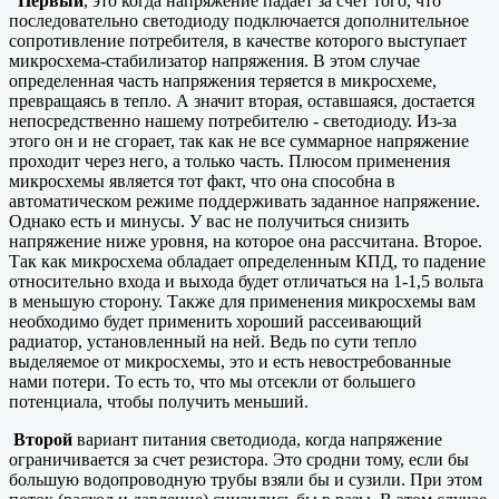
Первый
, это когда напряжение падает за счет того, что
последовательно светодиоду подключается дополнительное
сопротивление потребителя, в качестве которого выступает
микросхема-стабилизатор напряжения. В этом случае
определенная часть напряжения теряется в микросхеме,
превращаясь в тепло. А значит вторая, оставшаяся, достается
непосредственно нашему потребителю - светодиоду. Из-за
этого он и не сгорает, так как не все суммарное напряжение
проходит через него, а только часть. Плюсом применения
микросхемы является тот факт, что она способна в
автоматическом режиме поддерживать заданное напряжение.
Однако есть и минусы. У вас не получиться снизить
напряжение ниже уровня, на которое она рассчитана. Второе.
Так как микросхема обладает определенным КПД, то падение
относительно входа и выхода будет отличаться на 1-1,5 вольта
в меньшую сторону. Также для применения микросхемы вам
необходимо будет применить хороший рассеивающий
радиатор, установленный на ней. Ведь по сути тепло
выделяемое от микросхемы, это и есть невостребованные
нами потери. То есть то, что мы отсекли от большего
потенциала, чтобы получить меньший.
Второй
вариант питания светодиода, когда напряжение
ограничивается за счет резистора. Это сродни тому, если бы
большую водопроводную трубы взяли бы и сузили. При этом