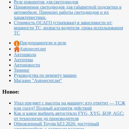
Реле поворотов для светодиодов
Применение светодиодов для габаритной подсветки в
автомобиле. Принцип работы светодиодов и их
характеристики.
Стоимость ОСАГО (страховки) в зависимости от:
мощности ТС, возраста водителя, срока использования
ТС
Предохранители и реле
Autosecret.net
Автошкола
Автотема
Автоновости
Тюнинг
Руководства по ремонту машин
Магазин "Autosecret.net"
Новое:
Упал предмет с высоты на машину: кто ответит — ТСЖ
или сосед? Полный алгоритм действий
Как и какое выбрать автостекло FYG, XYG, БОР, AGC:
от технологии до производителя
Обновленный Toyota bZ3 2026: доступный
электромобиль с лазерным радаром