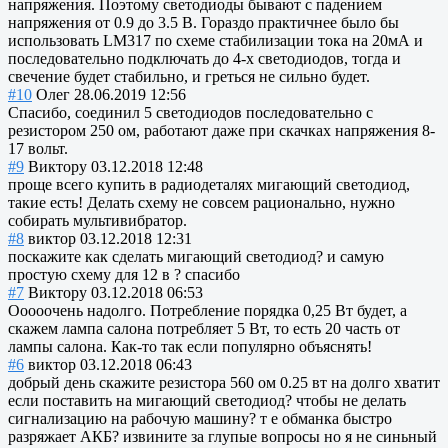
напряжения. Поэтому светодиоды бывают с падением
напряжения от 0.9 до 3.5 В. Гораздо практичнее было бы
использовать LM317 по схеме стабилизации тока на 20мА и
последовательно подключать до 4-х светодиодов, тогда и
свечение будет стабильно, и греться не сильно будет.
#10
Олег
28.06.2019 12:56
Спасибо, соединил 5 светодиодов последовательно с
резистором 250 ом, работают даже при скачках напряжения 8-
17 вольт.
#9
Виктору
03.12.2018 12:48
проще всего купить в радиодеталях мигающий светодиод,
такие есть! Делать схему не совсем рационально, нужно
собирать мультивибратор.
#8
виктор
03.12.2018 12:31
поскажите как сделать мигающий светодиод? и самую
простую схему для 12 в ? спасибо
#7
Виктору
03.12.2018 06:53
Ооооочень надолго. Потребление порядка 0,25 Вт будет, а
скажем лампа салона потребляет 5 Вт, то есть 20 часть от
лампы салона. Как-то так если популярно объяснять!
#6
виктор
03.12.2018 06:43
добрый день скажите резистора 560 ом 0.25 вт на долго хватит
если поставить на мигающий светодиод? чтобы не делать
сигнализацию на рабочую машину? т е обманка быстро
разряжает АКБ? извините за глупые вопросы но я не синьный