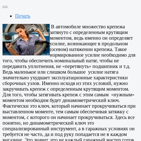
Печать
В автомобиле множество крепежа
затянуто с определенным крутящим
моментом, ведь именно он определяет
усилие, возникающее в продольном
(осевом) натяжении крепежа. Такое
нормированное усилие необходимо для
того, чтобы обеспечить номинальный натяг, чтобы не
передавить уплотнения, не «перетянуть» подшипник и т.д.
Ведь маленькое или слишком большое усилие натяга
значительно ухудшает эксплуатационные характеристики
сборочных узлов. Именно исходя из этих условий, нужно
закручивать крепеж с определенным крутящим моментом.
Для того, чтобы затягивать крепеж с этим самым «нужным»
моментом необходим будет динамометрический ключ.
Фактически это ключ, который начинает прокручиваться при
выставленном моменте, тем самым обеспечивая затяжку с
моментом, с которого он начинает прокручиваться. Здесь все
понятно, но динамометрический ключ это
специализированный инструмент, а в гаражных условиях он
требуется не часто, да и под руку попадается не в каждом
магазине. Это значит, что не каждый гаражный мастер готов