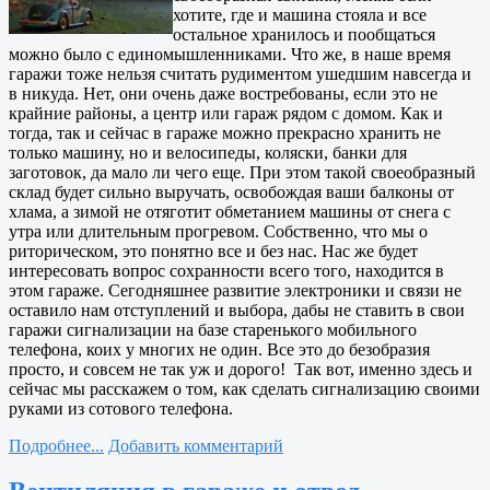
хотите, где и машина стояла и все
остальное хранилось и пообщаться
можно было с единомышленниками. Что же, в наше время
гаражи тоже нельзя считать рудиментом ушедшим навсегда и
в никуда. Нет, они очень даже востребованы, если это не
крайние районы, а центр или гараж рядом с домом. Как и
тогда, так и сейчас в гараже можно прекрасно хранить не
только машину, но и велосипеды, коляски, банки для
заготовок, да мало ли чего еще. При этом такой своеобразный
склад будет сильно выручать, освобождая ваши балконы от
хлама, а зимой не отяготит обметанием машины от снега с
утра или длительным прогревом. Собственно, что мы о
риторическом, это понятно все и без нас. Нас же будет
интересовать вопрос сохранности всего того, находится в
этом гараже. Сегодняшнее развитие электроники и связи не
оставило нам отступлений и выбора, дабы не ставить в свои
гаражи сигнализации на базе старенького мобильного
телефона, коих у многих не один. Все это до безобразия
просто, и совсем не так уж и дорого! Так вот, именно здесь и
сейчас мы расскажем о том, как сделать сигнализацию своими
руками из сотового телефона.
Подробнее...
Добавить комментарий