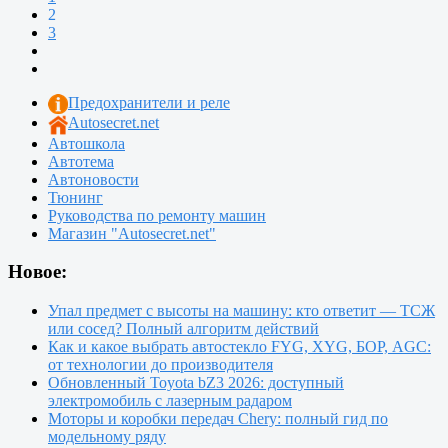
2
3
Предохранители и реле
Autosecret.net
Автошкола
Автотема
Автоновости
Тюнинг
Руководства по ремонту машин
Магазин "Autosecret.net"
Новое:
Упал предмет с высоты на машину: кто ответит — ТСЖ
или сосед? Полный алгоритм действий
Как и какое выбрать автостекло FYG, XYG, БОР, AGC:
от технологии до производителя
Обновленный Toyota bZ3 2026: доступный
электромобиль с лазерным радаром
Моторы и коробки передач Chery: полный гид по
модельному ряду