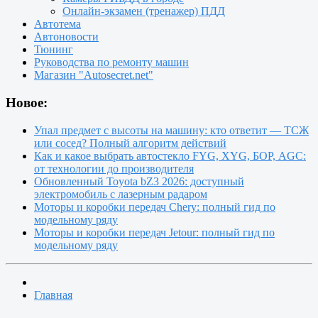
Онлайн-экзамен (тренажер) ПДД
Автотема
Автоновости
Тюнинг
Руководства по ремонту машин
Магазин "Autosecret.net"
Новое:
Упал предмет с высоты на машину: кто ответит — ТСЖ
или сосед? Полный алгоритм действий
Как и какое выбрать автостекло FYG, XYG, БОР, AGC:
от технологии до производителя
Обновленный Toyota bZ3 2026: доступный
электромобиль с лазерным радаром
Моторы и коробки передач Chery: полный гид по
модельному ряду
Моторы и коробки передач Jetour: полный гид по
модельному ряду
Главная