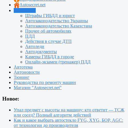
Autosecret.net
Автошкола
Штрафы ГИБДД и юрист
Автозаконодательство Украины
Автозаконодательство Казахстана
Прочее об автомобилях
ПДД
Действия в случае ДТП
Автоледи
Автодокументы
Камеры ГИБДД в городе
Онлайн-экзамен (тренажер) ПДД
Автотема
Автоновости
Тюнинг
Руководства по ремонту машин
Магазин "Autosecret.net"
Новое:
Упал предмет с высоты на машину: кто ответит — ТСЖ
или сосед? Полный алгоритм действий
Как и какое выбрать автостекло FYG, XYG, БОР, AGC:
от технологии до производителя