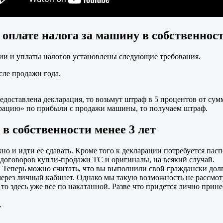
 оплате налога за машину в собственност
ации и уплаты налогов установлены следующие требования.
сле продажи года.
редоставлена декларация, то возьмут штраф в 5 процентов от сум
ларацию» по прибыли с продажи машины, то получаем штраф.
в собственности менее 3 лет
ожно и идти ее сдавать. Кроме того к декларации потребуется па
 договоров купли-продажи ТС и оригиналы, на всякий случай.
 Теперь можно считать, что вы выполнили свой граждански долг.
через личный кабинет. Однако мы такую возможность не рассмотр
 то здесь уже все по накатанной. Разве что придется лично при
у