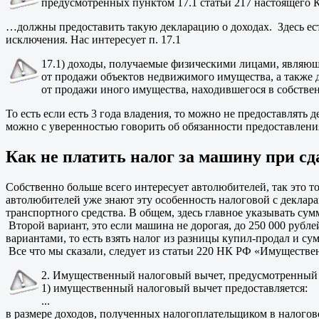
предусмотренных пунктом 17.1 статьи 217 настоящего К
…должны предоставить такую декларацию о доходах. Здесь ес
исключения. Нас интересует п. 17.1
17.1) доходы, получаемые физическими лицами, являю
от продажи объектов недвижимого имущества, а также д
от продажи иного имущества, находившегося в собствен
То есть если есть 3 года владения, то можно не предоставлять 
можно с уверенностью говорить об обязанности предоставления
Как не платить налог за машину при сд
Собственно больше всего интересует автолюбителей, так это то
автолюбителей уже знают эту особенность налоговой с деклар
транспортного средства. В общем, здесь главное указывать су
Второй вариант, это если машина не дорогая, до 250 000 рубле
вариантами, то есть взять налог из разницы купил-продал и су
Все что мы сказали, следует из статьи 220 НК РФ «Имуществ
2. Имущественный налоговый вычет, предусмотренный п
1) имущественный налоговый вычет предоставляется:
...
в размере доходов, полученных налогоплательщиком в налогов