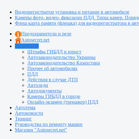
Видеорегистратор установка и питание в автомобиле
Камеры фото- видео- фиксации ПДД. Типы камер. Поряд
Флеш карта памяти (флешка) для видеорегистратора в ав
Предохранители и реле
Autosecret.net
Автошкола
Штрафы ГИБДД и юрист
Автозаконодательство Украины
Автозаконодательство Казахстана
Прочее об автомобилях
ПДД
Действия в случае ДТП
Автоледи
Автодокументы
Камеры ГИБДД в городе
Онлайн-экзамен (тренажер) ПДД
Автотема
Автоновости
Тюнинг
Руководства по ремонту машин
Магазин "Autosecret.net"