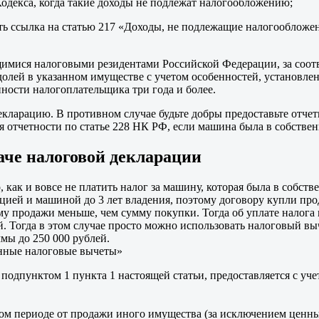
одекса, когда такие доходы не подлежат налогообложению;
ть ссылка на статью 217 «Доходы, не подлежащие налогообложе
щимися налоговыми резидентами Российской Федерации, за соо
олей в указанном имуществе с учетом особенностей, установлен
ности налогоплательщика три года и более.
декларацию. В противном случае будьте добры предоставьте отчет
 отчетности по статье 228 НК РФ, если машина была в собственн
аче налоговой декларации
, как и вовсе не платить налог за машину, которая была в собст
ацией и машиной до 3 лет владения, поэтому договору купли п
мму продажи меньше, чем сумму покупки. Тогда об уплате налога
й. Тогда в этом случае просто можно использовать налоговый вы
ммы до 250 000 рублей.
енные налоговые вычеты»
одпунктом 1 пункта 1 настоящей статьи, предоставляется с уч
ом периоде от продажи иного имущества (за исключением ценны