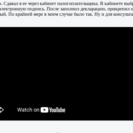
. Сдавал я ее через кабинет налогоплательщика. В кабинете выб
 электронную подпись. После заполнил декларацию, прикрепил 
ый. По крайней мере в моем случае было так. Ну и для консуль