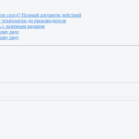
или сосед? Полный алгоритм действий
т технологии до производителя
 с лазерным радаром
ному ряду
ному ряду