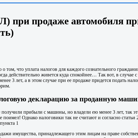
) при продаже автомобиля при
ть)
 том, что уплата налогов для каждого сознательного гражданин
огда действительно живется куда спокойнее… Так вот, в случае 
енее 3 лет, а в этом случае при ее продаже придется подать нал
орим.
логовую декларацию за проданную машину
получили прибыли с машины, но владели ею менее 3 лет, так это
о не поимел! Однако налоговики так не считают и согласно стат
 пункта 1
родажи имущества, принадлежащего этим лицам на праве собстве