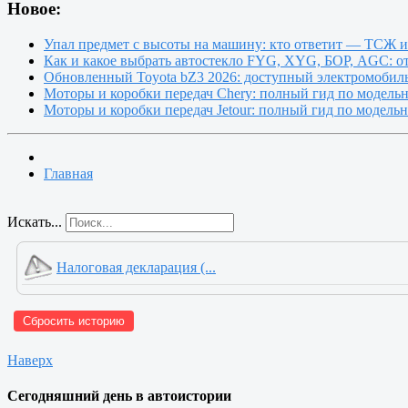
Новое:
Упал предмет с высоты на машину: кто ответит — ТСЖ 
Как и какое выбрать автостекло FYG, XYG, БОР, AGC: о
Обновленный Toyota bZ3 2026: доступный электромобиль
Моторы и коробки передач Chery: полный гид по модель
Моторы и коробки передач Jetour: полный гид по модель
Главная
Искать...
Налоговая декларация (...
Сбросить историю
Наверх
Сегодняшний день в автоистории