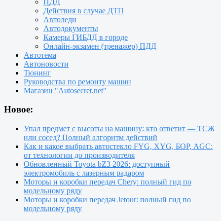
ПДД
Действия в случае ДТП
Автоледи
Автодокументы
Камеры ГИБДД в городе
Онлайн-экзамен (тренажер) ПДД
Автотема
Автоновости
Тюнинг
Руководства по ремонту машин
Магазин "Autosecret.net"
Новое:
Упал предмет с высоты на машину: кто ответит — ТСЖ
или сосед? Полный алгоритм действий
Как и какое выбрать автостекло FYG, XYG, БОР, AGC:
от технологии до производителя
Обновленный Toyota bZ3 2026: доступный
электромобиль с лазерным радаром
Моторы и коробки передач Chery: полный гид по
модельному ряду
Моторы и коробки передач Jetour: полный гид по
модельному ряду