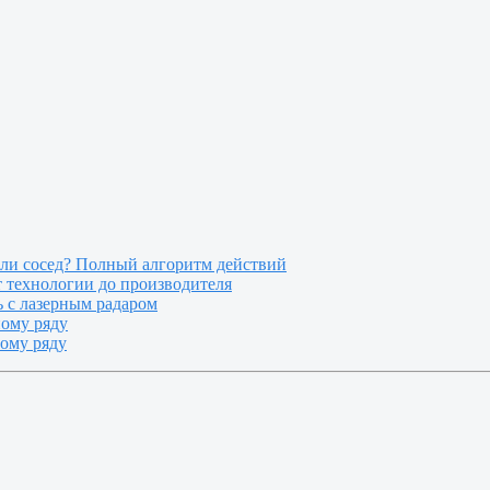
или сосед? Полный алгоритм действий
т технологии до производителя
 с лазерным радаром
ному ряду
ному ряду