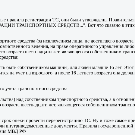
ленные правила регистрации ТС, они были утверждены Правител
НСПОРТНЫХ СРЕДСТВ...". Вот что сказано в этих документ
портного средства (за исключением лица, не достигшего возраст
озяйственного ведения, на праве оперативного управления либо 
его возраста шестнадцати лет, являющегося собственником транс
средства;
сть быть собственником машины, для людей младше 16 лет. Этот
тся на учет на взрослого, а после 16 летнего возраста она долж
го учета транспортного средства
ьства) над собственником транспортного средства, а в отношен
о возраста шестнадцати лет, являющегося собственником транспо
ышел срок опеки провести перерегистрацию ТС. Ну и тоже самое п
жели внутриведомственные документы. Правила государственной
ения МВД РФ