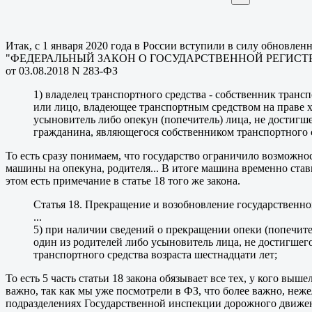
Итак, с 1 января 2020 года в России вступили в силу обнов
"ФЕДЕРАЛЬНЫЙ ЗАКОН О ГОСУДАРСТВЕННОЙ РЕГИСТРАЦИИ ТРА
от 03.08.2018 N 283-ФЗ
1) владелец транспортного средства - собственник транс
или лицо, владеющее транспортным средством на праве х
усыновитель либо опекун (попечитель) лица, не достигш
гражданина, являющегося собственником транспортного 
То есть сразу понимаем, что государство ограничило возможно
машины на опекуна, родителя... В итоге машина временно стави
этом есть примечание в статье 18 того же закона.
Статья 18. Прекращение и возобновление государственно
...
5) при наличии сведений о прекращении опеки (попечител
один из родителей либо усыновитель лица, не достигшег
транспортного средства возраста шестнадцати лет;
То есть 5 часть статьи 18 закона обязывает все тех, у кого в
важно, так как мы уже посмотрели в ФЗ, что более важно, не
подразделениях Государственной инспекции дорожного движ