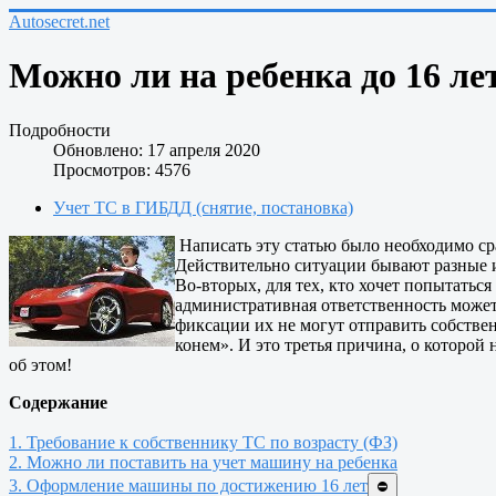
Autosecret.net
Можно ли на ребенка до 16 ле
Подробности
Обновлено: 17 апреля 2020
Просмотров: 4576
Учет ТС в ГИБДД (снятие, постановка)
Написать эту статью было необходимо сра
Действительно ситуации бывают разные и 
Во-вторых, для тех, кто хочет попытаться
административная ответственность может 
фиксации их не могут отправить собствен
конем». И это третья причина, о которой 
об этом!
Содержание
1. Требование к собственнику ТС по возрасту (ФЗ)
2. Можно ли поставить на учет машину на ребенка
3. Оформление машины по достижению 16 лет
⛔