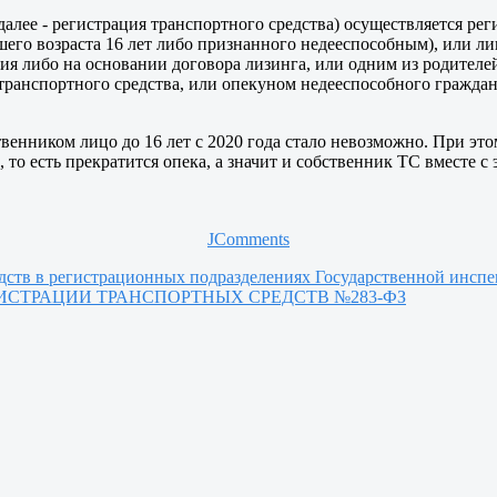
(далее - регистрация транспортного средства) осуществляется 
гшего возраста 16 лет либо признанного недееспособным), или 
ия либо на основании договора лизинга, или одним из родителе
 транспортного средства, или опекуном недееспособного гражд
венником лицо до 16 лет с 2020 года стало невозможно. При это
то есть прекратится опека, а значит и собственник ТС вместе с э
JComments
едств в регистрационных подразделениях Государственной инс
ИСТРАЦИИ ТРАНСПОРТНЫХ СРЕДСТВ №283-ФЗ