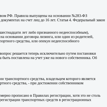
ьством РФ. Правила выпущены на основании №283-ФЗ
ах на счет лиц до 16 лет. Статья 4. Федеральный закон
а шестнадцати лет либо признанного недееспособным),
на основании договора лизинга, или один из родителей,
портного средства, или опекун недееспособного
 вопрос решается теперь исключительно путем постановки
на быть поставлена на учет уже на нового собственника. Об
ии транспортного средства, владельцем которого является
ртного средства, - при достижении собственником
римерно прописано в Правилах регистрации, хотя это не столь
 регистрации транспортных средств в регистрационных