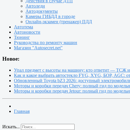
Действия в случае ДТП
Автоледи
Автодокументы
Камеры ГИБДД в городе
Онлайн-экзамен (тренажер) ПДД
Автотема
Автоновости
Тюнинг
Руководства по ремонту машин
Магазин "Autosecret.net"
Новое:
Упал предмет с высоты на машину: кто ответит — ТСЖ 
Как и какое выбрать автостекло FYG, XYG, БОР, AGC: о
Обновленный Toyota bZ3 2026: доступный электромобиль
Моторы и коробки передач Chery: полный гид по модель
Моторы и коробки передач Jetour: полный гид по модель
Главная
Искать...