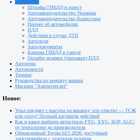
Автошкола
Штрафы ГИБДД и юрист
Автозаконодательство Украины
Автозаконодательство Казахстана
Прочее об автомобилях
ПДД
Действия в случае ДТП
Автоледи
Автодокументы
Камеры ГИБДД в городе
Онлайн-экзамен (тренажер) ПДД
Автотема
Автоновости
Тюнинг
Руководства по ремонту машин
Магазин "Autosecret.net"
Новое:
Упал предмет с высоты на машину: кто ответит — ТСЖ
или сосед? Полный алгоритм действий
Как и какое выбрать автостекло FYG, XYG, БОР, AGC:
от технологии до производителя
Обновленный Toyota bZ3 2026: доступный
электромобиль с лазерным радаром