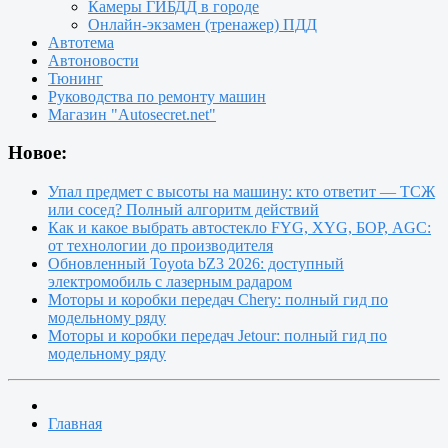
Камеры ГИБДД в городе
Онлайн-экзамен (тренажер) ПДД
Автотема
Автоновости
Тюнинг
Руководства по ремонту машин
Магазин "Autosecret.net"
Новое:
Упал предмет с высоты на машину: кто ответит — ТСЖ
или сосед? Полный алгоритм действий
Как и какое выбрать автостекло FYG, XYG, БОР, AGC:
от технологии до производителя
Обновленный Toyota bZ3 2026: доступный
электромобиль с лазерным радаром
Моторы и коробки передач Chery: полный гид по
модельному ряду
Моторы и коробки передач Jetour: полный гид по
модельному ряду
Главная