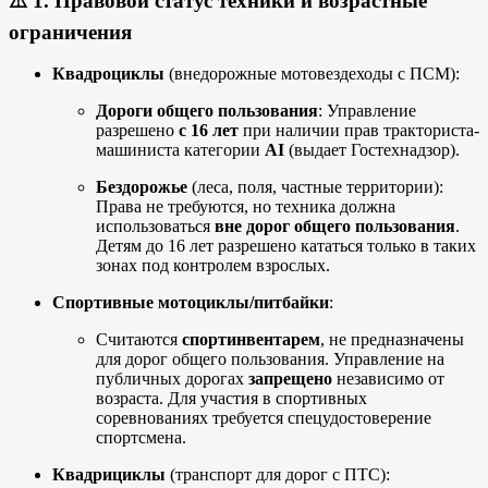
⚠️ 1.
Правовой статус техники и возрастные
ограничения
Квадроциклы
(внедорожные мотовездеходы с ПСМ):
Дороги общего пользования
: Управление
разрешено
с 16 лет
при наличии прав тракториста-
машиниста категории
AI
(выдает Гостехнадзор).
Бездорожье
(леса, поля, частные территории):
Права не требуются, но техника должна
использоваться
вне дорог общего пользования
.
Детям до 16 лет разрешено кататься только в таких
зонах под контролем взрослых.
Спортивные мотоциклы/питбайки
:
Считаются
спортинвентарем
, не предназначены
для дорог общего пользования. Управление на
публичных дорогах
запрещено
независимо от
возраста. Для участия в спортивных
соревнованиях требуется спецудостоверение
спортсмена.
Квадрициклы
(транспорт для дорог с ПТС):