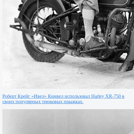
Роберт Крейг «Ивел» Книвел использовал Harley XR-750 в
своих популярных трюковых прыжках.