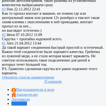
работаю автоэлектриком. такие разъемы из установочных
комплектов выбрасываем сразу
#3
Dan
22.12.2012 22:41
Как то пропал контакт в машине, не помню где или
центральный замок или разъем 12v разобрал а там вот такая
синяя клемма с окисленными в ней проводами, контакт
пропал из за нее...
но выглядит эстетично )
#2
liteon
07.10.2012 11:09
Скрутка + пропайка надежней всего.
#1
Alex
21.04.2012 13:44
Да такой вариант соединения быстрый простой и эстетичный.
Важно чтоб соединители были хорошего качества. Гребенка
из луженой меди, а не стали которая может заржаветь. Не
советую использовать такое подключение для цепей в
которых течет большой ток.
P.S. Грамотно сделанная скрутка все равно надежнее этого
варианта.
Обновить список комментариев
JComments
Предохранители и реле
Autosecret.net
Автошкола
Автотема