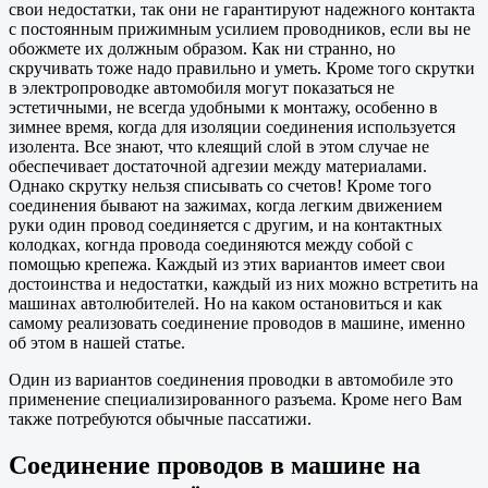
свои недостатки, так они не гарантируют надежного контакта
с постоянным прижимным усилием проводников, если вы не
обожмете их должным образом. Как ни странно, но
скручивать тоже надо правильно и уметь. Кроме того скрутки
в электропроводке автомобиля могут показаться не
эстетичными, не всегда удобными к монтажу, особенно в
зимнее время, когда для изоляции соединения используется
изолента. Все знают, что клеящий слой в этом случае не
обеспечивает достаточной адгезии между материалами.
Однако скрутку нельзя списывать со счетов! Кроме того
соединения бывают на зажимах, когда легким движением
руки один провод соединяется с другим, и на контактных
колодках, когнда провода соединяются между собой с
помощью крепежа. Каждый из этих вариантов имеет свои
достоинства и недостатки, каждый из них можно встретить на
машинах автолюбителей. Но на каком остановиться и как
самому реализовать соединение проводов в машине, именно
об этом в нашей статье.
Один из вариантов соединения проводки в автомобиле это
применение специализированного разъема. Кроме него Вам
также потребуются обычные пассатижи.
Соединение проводов в машине на