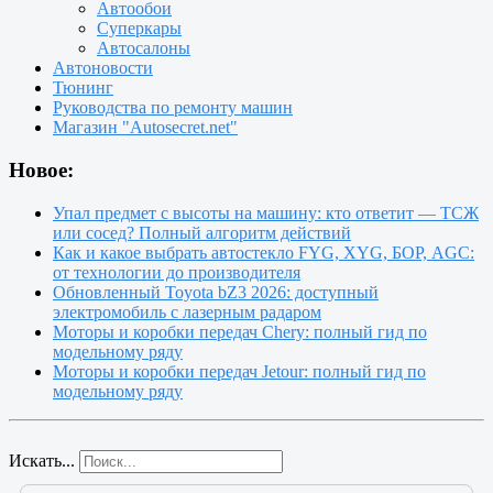
Автообои
Суперкары
Автосалоны
Автоновости
Тюнинг
Руководства по ремонту машин
Магазин "Autosecret.net"
Новое:
Упал предмет с высоты на машину: кто ответит — ТСЖ
или сосед? Полный алгоритм действий
Как и какое выбрать автостекло FYG, XYG, БОР, AGC:
от технологии до производителя
Обновленный Toyota bZ3 2026: доступный
электромобиль с лазерным радаром
Моторы и коробки передач Chery: полный гид по
модельному ряду
Моторы и коробки передач Jetour: полный гид по
модельному ряду
Искать...