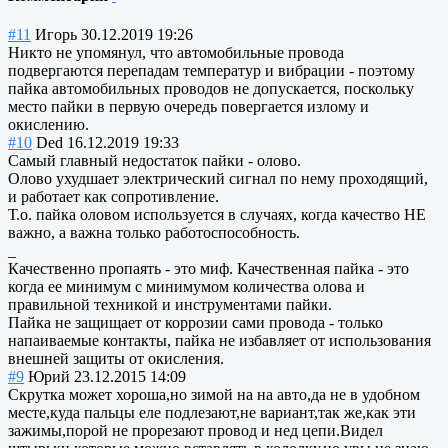
#11
Игорь
30.12.2019 19:26
Никто не упомянул, что автомобильные провода
подвергаются перепадам температур и вибрации - поэтому
пайка автомобильных проводов не допускается, поскольку
место пайки в первую очередь повергается излому и
окислению.
#10
Ded
16.12.2019 19:33
Самый главный недостаток пайки - олово.
Олово ухудшает электрический сигнал по нему проходящий,
и работает как сопротивление.
Т.о. пайка оловом используется в случаях, когда качество НЕ
важно, а важна только работоспособность.
_
Качественно пропаять - это миф. Качественная пайка - это
когда ее минимум с минимумом количества олова и
правильной техникой и инструментами пайки.
Пайка не защищает от коррозии сами провода - только
напаиваемые контакты, пайка не избавляет от использования
внешней защиты от окисления.
#9
Юрий
23.12.2015 14:09
Скрутка может хороша,но зимой на на авто,да не в удобном
месте,куда пальцы еле подлезают,не вариант,так же,как эти
зажимы,порой не прорезают провод и нед цепи.Видел