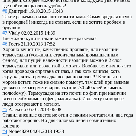
штырьки,которые можно вставлять в колодку,но увы не знаю
где найти,вещь очень удобная!
#8
Дмитрий
19.10.2015 13:43
Такие разъемы- называют гильотинами. Самая вредная штука
в проводке!!! никогда не ставьте, если не хотите проблем в
будущем.
#7
Vitaly
02.02.2015 14:39
Где можно купить такие зажимные разъемы?
#6
Гость
21.10.2013 17:52
Хорошо зачистить, качественно пропаять, для изоляции
термоусадка (усаживать строительным/промышленным
фэном), для пущей надежности изоляции можно в 2 слоя
термоусадки или изолентой замотать. Вообще эстетично - это
когда проводка спрятана от глаз, а так хоть клипсы, хоть
скрутка, хоть термоусадка все равно колхоз!!! Клипсы на
морозе кстати тоже не сильно помогут, там клей при зажиме
должен все загерметизировать (при -30 -40 клей в камень
полюбому). Термоусадке на это почти по фиг, при наличии
всего необходимого (фен, зажигалка). Изоленту на морозе
люди отогревают и мотают.
#5
Алексей
05.01.2013 06:08
Ставил дневные световые огни с такими контактами, два года
работают хорошо. Но для силовых цепей сомнительно
конечно.
#4
None4829
04.01.2013 19:33