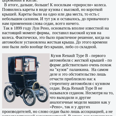
церемоний в Китае.
В итоге, дальше, больше! К носилкам «приросли» колеса.
Появились кареты в виде кузова с высокой, но короткой
крышей. Кареты были на одно или два места, то есть с
небольшим салоном. И тут уж и оставалось, до привычного
нам применения слова седан, всего ничего.
Так в 1899 году Луи Рено, основатель вполне известной на
настоящий момент фирмы, поставил высокий кузов на
колеса. Фактически, это было практичное решение, когда на
автомобиле установлена жесткая крыша. До этого времени
они были либо вообще без крыши, либо со складной.
Кузов Renault Type B - первого
автомобиля с жесткой крышей - по
форме действительно очень похож
на "кузов" паланкина. На самом
деле и это обстоятельство лишь
отчасти приблизило нас к
стереотипу автомобиля с кузовом
седан. Ведь Renault Type B не
назывался седаном. Несмотря на то,
что выходили и другие
аналогичные модели машин как у
«Рено», так и у других
производителей, но слово седан было лишь ассоциацией, а не