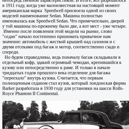
непосредственной характеристикой. В итоге, все разрешилось
в 1911 году, когда уже малоизвестная на настоящий момент
американская марка Speedwell присвоела одной из своих
моделей наименование Sedan. Машина полностью
именовалась как Speedwell Sedan. Что примечательно, дверей
у той машины по-прежнему было две, а вот мест - уже четыре.
Именно после появления этой модели на рынке, слово
"седан" начало постепенно принимать привычное нам
значение: автомобиль с жесткой крышей над салоном и с
двумя отсеками под багаж и мотор, соответственно сзади и
спереди.
Но будем справедливы, ведь поначалу багаж складывали в
отдельный кофр, эдакий огромный чемодан, крепившийся к
кузову или непосредственно к раме. И только в начале
тридцатых годов прошлого века отделение для багажа
"переехало" внутрь кузова. Считается, что первым
полноценным седаном стал кузов, который лондонская фирма
Barker разработала в 1930 году для установки на шасси Rolls-
Royce Phantom II Continental.