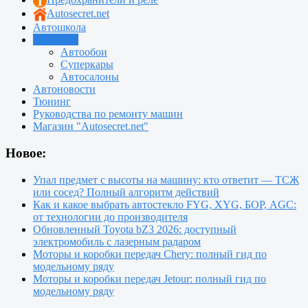
Autosecret.net
Автошкола
Автотема
Автообои
Суперкары
Автосалоны
Автоновости
Тюнинг
Руководства по ремонту машин
Магазин "Autosecret.net"
Новое:
Упал предмет с высоты на машину: кто ответит — ТСЖ
или сосед? Полный алгоритм действий
Как и какое выбрать автостекло FYG, XYG, БОР, AGC:
от технологии до производителя
Обновленный Toyota bZ3 2026: доступный
электромобиль с лазерным радаром
Моторы и коробки передач Chery: полный гид по
модельному ряду
Моторы и коробки передач Jetour: полный гид по
модельному ряду