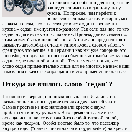
автолюбителя, особенно для того, кто не
равнодушен именно к данному типу
кузова. Но прежде, чем перейти к
непосредственным фактам истории, мы
скажем и о том, что в настоящее время один и тот же тип
кузова – седан, именуется по-разному. Так если для нас, то что
седан, а для немцев это «лимузин». Причем, длина седана под
этим может быть вполне обычная. Англичане предпочитают
называть автомобили с таким типом кузова словом saloon, у
французов это berline, а в Германии как мы уже говорили это
limousine, что для нас относится обычно к автомобилям кузова
седан, с увеличенной длинной. Тем не менее, поняв, что
слово седан применительно лишь для не многих, начнем наши
изыскания в качестве оправданий к его применению для нас
Откуда же взялось слово "седан"?
По одной из версий, оно появилось на юге Италии - так
называли паланкины, эдакие носилки для высшей знати.
Самые простые из них напоминали кресло с двумя
прибитыми к нему ручками. В то время они даже и не
оснащались ни колесами какой-то особой тяговой силой,
кроме как людьми. Особенностью было то, что пассажир
внутри сидел ("сидеть" по-итальянски будет sedere) на кресле