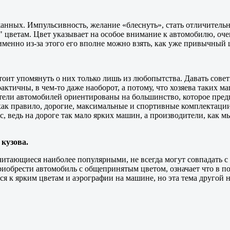
анных. Импульсивность, желание «блеснуть», стать отличительн
цветам. Цвет указывает на особое внимание к автомобилю, очен
именно из-за этого его вполне можно взять, как уже привычный
тоит упомянуть о них только лишь из любопытства. Давать сове
актичны, в чем-то даже наоборот, а потому, что хозяева таких м
тели автомобилей ориентированы на большинство, которое пред
 как правило, дорогие, максимальные и спортивные комплектации
, ведь на дороге так мало ярких машин, а производители, как мы
кузова.
считающиеся наиболее популярными, не всегда могут совпадать 
риобрести автомобиль с общепринятым цветом, означает что в по
ся к ярким цветам и аэрографии на машине, но эта тема другой н