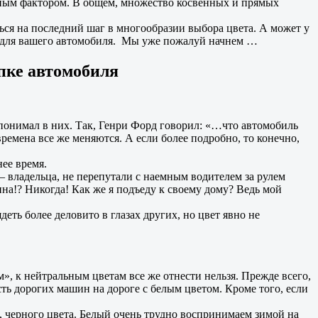
ажным фактором. В общем, множество косвенных и прямых
ься на последний шаг в многообразии выбора цвета. А может у
а для вашего автомобиля. Мы уже пожалуй начнем …
упке автомобиля
понимал в них. Так, Генри Форд говорил: «…что автомобиль
времена все же меняются. А если более подробно, то конечно,
нее время.
 – владельца, не перепутали с наемным водителем за рулем
на!? Никогда! Как же я подъеду к своему дому? Ведь мой
еть более деловито в глазах других, но цвет явно не
», к нейтральным цветам все же отнести нельзя. Прежде всего,
ть дорогих машин на дороге с белым цветом. Кроме того, если
, черного цвета. Белый очень трудно воспринимаем зимой на