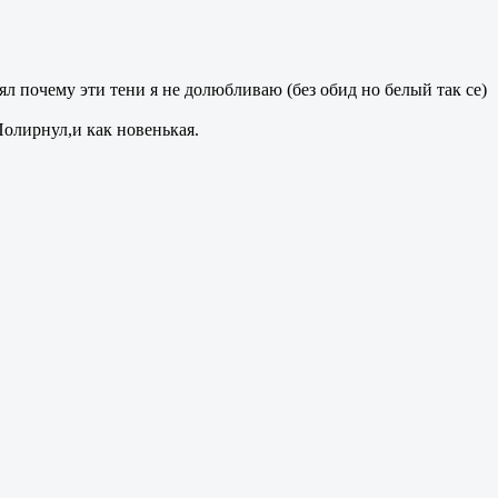
нял почему эти тени я не долюбливаю (без обид но белый так се)
Полирнул,и как новенькая.