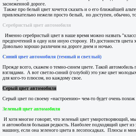
заснеженной дороге.
Также про белый цвет хочется сказать и о его ближайшей альт
привлекательно нежели просто белый, но доступен, обычно, т
Серебристый цвет автомобиля
Именно серебристый цвет в наше время можно назвать "класси
предпочтений в одну или иную сторону. Из достоинств цвета хо
Довольно хорошо различим на дороге днем и ночью.
Синий цвет автомобиля (темный и светлый)
Прежде всего, скажем о темно-синем цвете. Такой автомобиль п
взглядами. А вот светло-синий (голубой) это уже цвет молоды
для кого-то плюсом, но каждому свое.
Серый цвет автомобиля
Серый цвет по своему «настроению» чем-то будет очень похож 
Зеленый цвет автомобиля
И хотя многие говорят, что зеленый цвет умиротворяющий, мы 
и автомобиля большая редкость. Наиболее подходящий цвет из 
машину, если она зеленого цвета в лесопосадках. Плюсы и мин