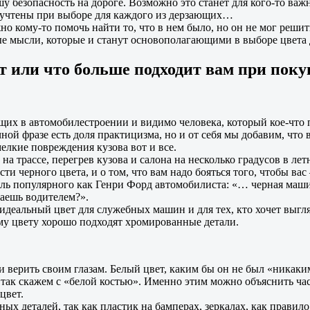
шу безопасность на дороге. Возможно это станет для кого-то в
и учтены при выборе для каждого из дерзающих…
о кому-то помочь найти то, что в нем было, но он не мог решит
ные мысли, которые и станут основополагающими в выборе цвет
т или что больше подходит вам при пок
щих в автомобилестроении и видимо человека, который кое-что 
ной фразе есть доля практицизма, но и от себя мы добавим, что 
елкие повреждения кузова вот и все.
а трассе, перегрев кузова и салона на несколько градусов в лет
и черного цвета, и о том, что вам надо бояться того, чтобы вас
оль популярного как Генри Форд автомобилиста: «… черная маши
таешь водителем?».
идеальный цвет для служебных машин и для тех, кто хочет выгляд
ому цвету хорошо подходят хромированные детали.
 верить своим глазам. Белый цвет, каким бы он не был «никаким
 так скажем с «белой костью». Именно этим можно объяснить час
 цвет.
х деталей, так как пластик на бамперах, зеркалах, как правило