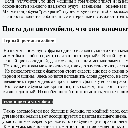
Если "углубится", то цвет машины в том числе влияет и на ва
особенностей каждого из цветов будут «взвешены», оценены 
Мы же попробуем "раскрыть" эту нелегкую тему, чтобы возможн
вас просто появятся собственные интересные и самодостаточ
Цвета для автомобиля, что они означаю
Черный цвет автомобиля
Начнем мы пожалуй с фразы одного из людей, много что знача
может быть любого цвета, если это цвет черный». В этой шуточ
черный цвет солидный, даже очень, и на нем меньше заметны м
Но к недостаткам можно отнести, плохую заметность из далека н
Из психологических факторов стоит сказать еще раз о солидност
черной машины! Здесь хочется вспомнить слова другого, не ст
племянник первым делом спросит меня. Дядя, а у кого ты рабо
Но все же не будем так критичны, так скажем, что черный это 
жизнерадостный. Из особенностей стоит отметить, что к черн
Белый цвет автомобиля
Таких автомобилей все больше и больше, по крайней мере, если
для многих белый цвет ассоциируется с цветом высшего звена,
у вас слишком жарко в регионе, то это будет еще и практичный
К минусам, можно отнести заметность при повреждении кузовны