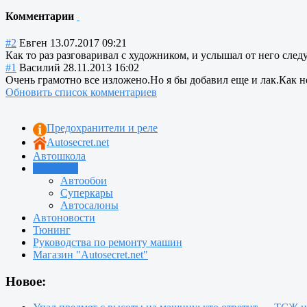
Комментарии
#2
Евген
13.07.2017 09:21
Как то раз разговаривал с художником, и услышал от него следу
#1
Василий
28.11.2013 16:02
Очень грамотно все изложено.Но я бы добавил еще и лак.Как н
Обновить список комментариев
Предохранители и реле
Autosecret.net
Автошкола
Автотема
Автообои
Суперкары
Автосалоны
Автоновости
Тюнинг
Руководства по ремонту машин
Магазин "Autosecret.net"
Новое: