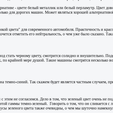
ернативе - цвете белый металлик или белый перламутр. Цвет дов
олько для дорогих машин. Может являться хорошей альтернативой
кой цвета" для современного автомобиля. Практичность и красо
чется отметить его нейтральность, о чем уже было сказано. Такж
од стать черному цвету, смотрится солидно и внушительно. Подо
х, по крайней мере душой. Такие машины смотрятся несколько во
на темно-синий. Так скажем будет является частным случаем, пр
с этим не согласимся. Дело в том, что зеленый цвет очень не п
этой гаммы темно-зеленый. Говорить о том, что он сливается с
усы зеленого цвета также очевидны, о чем мы шуточно намекнул