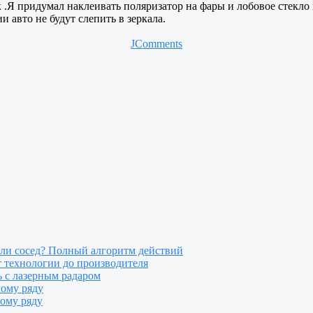
 .Я придумал наклеивать поляризатор на фары и лобовое стекло п
и авто не будут слепить в зеркала.
JComments
или сосед? Полный алгоритм действий
т технологии до производителя
 с лазерным радаром
ному ряду
ному ряду