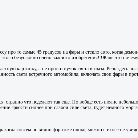
у про те самые 45 градусов на фары и стекло авто, когда демон
 этого безусловно очень важного изобретения!!!Жаль что почему 
астную картинку, а не просто пучок света в глаза. Речь здесь ш
нность света встречного автомобиля, включать свои фары в про
ся, странно что неделают так еще. Но вобще есть нюанс небольшо
ение яркости силнее при слабой силе света, будет немного морга
дь когда совсем не видно фар тоже плохо, можно в итоге не увид