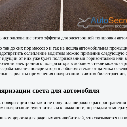
использование этого эффекта для электронной тонировки авто
ак до сих пор массово и так не дошла автомобильная промышл
, предотвратить ослепление водителя можно применив следующу
т идущий от них уже будет поляризованный горизонтально или 
лючении электронного поляризатора в лобовом стекле можно огр
ь срабатывания поляризатора в лобовом стекле от датчика освещ
стные варианты применения поляризации в автомобилестроении, 
яризации света для автомобиля
 поляризации она так и не получила широкого распространения
ой» поляризации чувствительна к влажности, перепадам температ
слишком дорогая для рядовых автолюбителей, что сказывается н