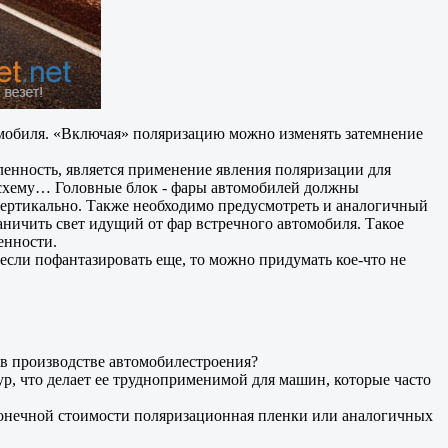
мобиля. «Включая» поляризацию можно изменять затемнение
енность, является применение явления поляризации для
ю схему… Головные блок - фары автомобилей должны
вертикально. Также необходимо предусмотреть и аналогичный
аничить свет идущий от фар встречного автомобиля. Такое
енности.
если пофантазировать еще, то можно придумать кое-что не
 в производстве автомобилестроения?
ур, что делает ее трудноприменимой для машин, которые часто
а конечной стоимости поляризационная пленки или аналогичных