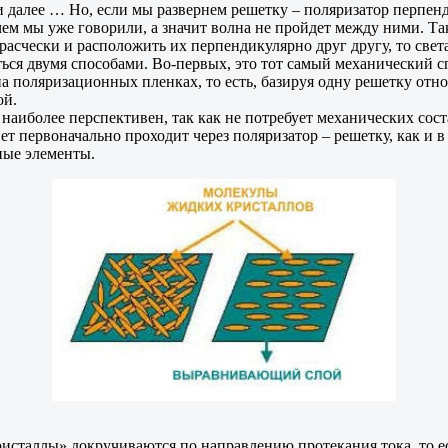
и далее … Но, если мы развернем решетку – поляризатор перпенд
чем мы уже говорили, а значит волна не пройдет между ними. Та
е расчески и расположить их перпендикулярно друг другу, то све
ься двумя способами. Во-первых, это тот самый механический с
а поляризационных пленках, то есть, базируя одну решетку отн
ой.
 наиболее перспективен, так как не потребует механических сос
вет первоначально проходит через поляризатор – решетку, как и 
ные элементы.
ристаллы» докручиваются по направлению протекания тока, то е