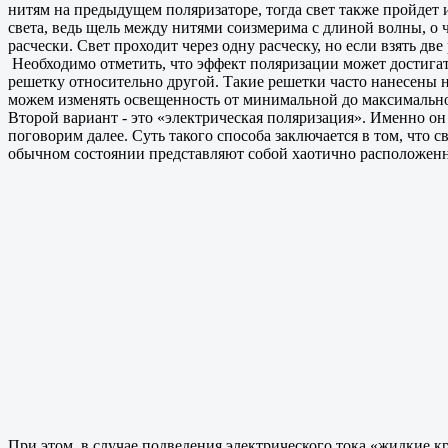
нитям на предыдущем поляризаторе, тогда свет также пройдет 
света, ведь щель между нитями соизмерима с длиной волны, о 
расчески. Свет проходит через одну расческу, но если взять дв
Необходимо отметить, что эффект поляризации может достигат
решетку относительно другой. Такие решетки часто нанесены н
можем изменять освещенность от минимальной до максимальн
Второй вариант - это «электрическая поляризация». Именно он
поговорим далее. Суть такого способа заключается в том, что с
обычном состоянии представляют собой хаотично расположен
При этом, в случае подведения электрического тока «жидкие к