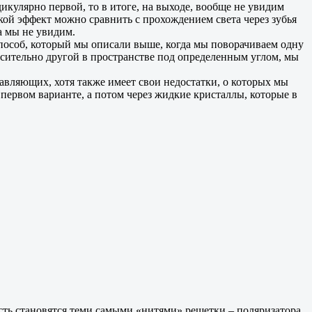
икулярно первой, то в итоге, на выходе, вообще не увидим
кой эффект можно сравнить с прохождением света через зубья
та мы не увидим.
пособ, который мы описали выше, когда мы поворачиваем одну
осительно другой в пространстве под определенным углом, мы
тавляющих, хотя также имеет свои недостатки, о которых мы
в первом варианте, а потом через жидкие кристаллы, которые в
сть становятся теми самыми «нитями» решетки – поляризатора,