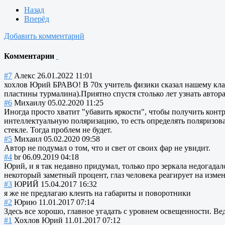
Назад
Вперёд
Добавить комментарий
Комментарии
#7
Алекс
26.01.2022 11:01
хохлов Юрий БРАВО! В 70х учитель физики сказал нашему класс
пластины турмалина).Приятно спустя столько лет узнать автора
#6
Михаилу
05.02.2020 11:25
Иногда просто хватит "убавить яркости", чтобы получить контр
интеллектуальную поляризацию, то есть определять поляризова
стекле. Тогда проблем не будет.
#5
Михаил
05.02.2020 09:58
Автор не подумал о том, что и свет от своих фар не увидит.
#4
br
06.09.2019 04:18
Юрий, и я так недавно придумал, только про зеркала недогадал
некоторый заметный процент, глаз человека реагирует на измен
#3
ЮРИЙ
15.04.2017 16:32
я же не предлагаю клеить на габариты и поворотники
#2
Юрию
11.01.2017 07:14
Здесь все хорошо, главное угадать с уровнем освещенности. Ве
#1
Хохлов Юрий
11.01.2017 07:12