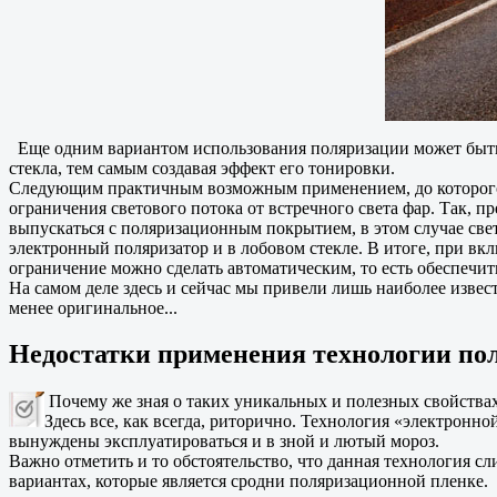
Еще одним вариантом использования поляризации может быть 
стекла, тем самым создавая эффект его тонировки.
Следующим практичным возможным применением, до которого т
ограничения светового потока от встречного света фар. Так
выпускаться с поляризационным покрытием, в этом случае све
электронный поляризатор и в лобовом стекле. В итоге, при вк
ограничение можно сделать автоматическим, то есть обеспечит
На самом деле здесь и сейчас мы привели лишь наиболее изве
менее оригинальное...
Недостатки применения технологии пол
Почему же зная о таких уникальных и полезных свойствах
Здесь все, как всегда, риторично. Технология «электронн
вынуждены эксплуатироваться и в зной и лютый мороз.
Важно отметить и то обстоятельство, что данная технология 
вариантах, которые является сродни поляризационной пленке.