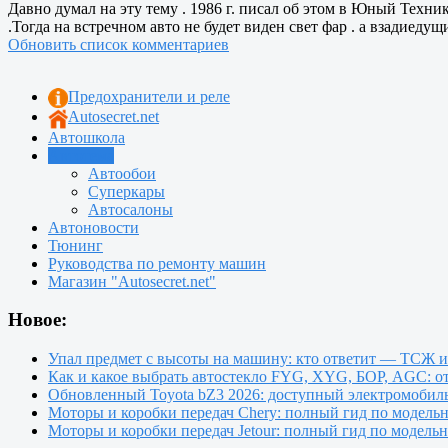
Давно думал на эту тему . 1986 г. писал об этом в Юный Техник
.Тогда на встречном авто не будет виден свет фар . а взадиедущи
Обновить список комментариев
Предохранители и реле
Autosecret.net
Автошкола
Автотема
Автообои
Суперкары
Автосалоны
Автоновости
Тюнинг
Руководства по ремонту машин
Магазин "Autosecret.net"
Новое:
Упал предмет с высоты на машину: кто ответит — ТСЖ 
Как и какое выбрать автостекло FYG, XYG, БОР, AGC: о
Обновленный Toyota bZ3 2026: доступный электромобиль
Моторы и коробки передач Chery: полный гид по модель
Моторы и коробки передач Jetour: полный гид по модель