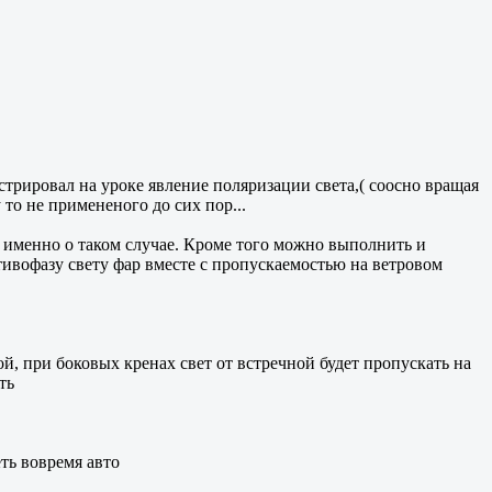
стрировал на уроке явление поляризации света,( соосно вращая
то не примененого до сих пор...
ла именно о таком случае. Кроме того можно выполнить и
тивофазу свету фар вместе с пропускаемостью на ветровом
й, при боковых кренах свет от встречной будет пропускать на
ть
еть вовремя авто