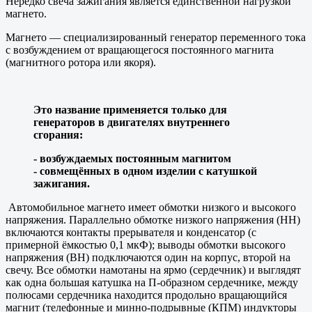
Нередко свеча зажигания является единственной нагрузкой
магнето.
Магнето — специализированный генератор переменного тока
с возбуждением от вращающегося постоянного магнита
(магнитного ротора или якоря).
Это название применяется только для
генераторов в двигателях внутреннего
сгорания:
- возбуждаемых постоянным магнитом
- совмещённых в одном изделии с катушкой
зажигания.
Автомобильное магнето имеет обмотки низкого и высокого
напряжения. Параллельно обмотке низкого напряжения (НН)
включаются контакты прерывателя и конденсатор (с
примерной ёмкостью 0,1 мкФ); выводы обмотки высокого
напряжения (ВН) подключаются один на корпус, второй на
свечу. Все обмотки намотаны на ярмо (сердечник) и выглядят
как одна большая катушка на П-образном сердечнике, между
полюсами сердечника находится продольно вращающийся
магнит (телефонные и минно-подрывные (КПМ) индукторы