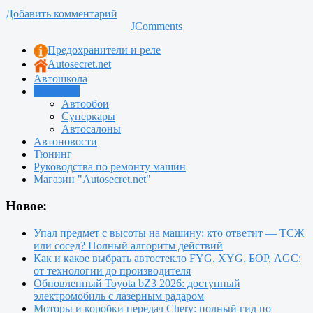
Добавить комментарий
JComments
Предохранители и реле
Autosecret.net
Автошкола
Автотема
Автообои
Суперкары
Автосалоны
Автоновости
Тюнинг
Руководства по ремонту машин
Магазин "Autosecret.net"
Новое:
Упал предмет с высоты на машину: кто ответит — ТСЖ
или сосед? Полный алгоритм действий
Как и какое выбрать автостекло FYG, XYG, БОР, AGC:
от технологии до производителя
Обновленный Toyota bZ3 2026: доступный
электромобиль с лазерным радаром
Моторы и коробки передач Chery: полный гид по