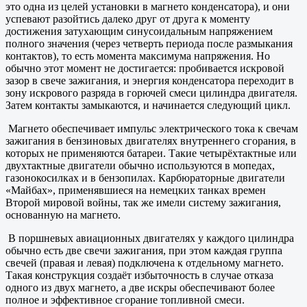
это одна из целей установки в магнето конденсатора), и они
успевают разойтись далеко друг от друга к моменту
достижения затухающим синусоидальным напряжением
полного значения (через четверть периода после размыкания
контактов), то есть момента максимума напряжения. Но
обычно этот момент не достигается: пробивается искровой
зазор в свече зажигания, и энергия конденсатора переходит в
зону искрового разряда в горючей смеси цилиндра двигателя.
Затем контакты замыкаются, и начинается следующий цикл.
Магнето обеспечивает импульс электрического тока к свечам
зажигания в бензиновых двигателях внутреннего сгорания, в
которых не применяются батареи. Такие четырёхтактные или
двухтактные двигатели обычно используются в мопедах,
газонокосилках и в бензопилах. Карбюраторные двигатели
«Майбах», применявшиеся на немецких танках времен
Второй мировой войны, так же имели систему зажигания,
основанную на магнето.
В поршневых авиационных двигателях у каждого цилиндра
обычно есть две свечи зажигания, при этом каждая группа
свечей (правая и левая) подключена к отдельному магнето.
Такая конструкция создаёт избыточность в случае отказа
одного из двух магнето, а две искры обеспечивают более
полное и эффективное сгорание топливной смеси.