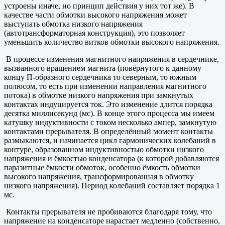
устроены иначе, но принцип действия у них тот же). В
качестве части обмотки высокого напряжения может
выступать обмотка низкого напряжения
(автотрансформаторная конструкция), это позволяет
уменьшить количество витков обмотки высокого напряжения.
В процессе изменения магнитного напряжения в сердечнике,
вызванного вращением магнита (повёрнутого к данному
концу П-образного сердечника то северным, то южным
полюсом, то есть при изменении направления магнитного
потока) в обмотке низкого напряжения при замкнутых
контактах индуцируется ток. Это изменение длится порядка
десятка миллисекунд (мс). В конце этого процесса мы имеем
катушку индуктивности с током несколько ампер, замкнутую
контактами прерывателя. В определённый момент контакты
размыкаются, и начинается цикл гармонических колебаний в
контуре, образованном индуктивностью обмотки низкого
напряжения и ёмкостью конденсатора (к которой добавляются
паразитные ёмкости обмоток, особенно ёмкость обмотки
высокого напряжения, трансформированная в обмотку
низкого напряжения). Период колебаний составляет порядка 1
мс.
Контакты прерывателя не пробиваются благодаря тому, что
напряжение на конденсаторе нарастает медленно (собственно,