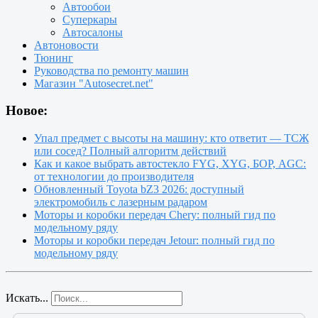
Автообои
Суперкары
Автосалоны
Автоновости
Тюнинг
Руководства по ремонту машин
Магазин "Autosecret.net"
Новое:
Упал предмет с высоты на машину: кто ответит — ТСЖ
или сосед? Полный алгоритм действий
Как и какое выбрать автостекло FYG, XYG, БОР, AGC:
от технологии до производителя
Обновленный Toyota bZ3 2026: доступный
электромобиль с лазерным радаром
Моторы и коробки передач Chery: полный гид по
модельному ряду
Моторы и коробки передач Jetour: полный гид по
модельному ряду
Искать...