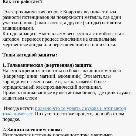
Как это работает?
Электрохимическая основа: Коррозия возникает из-за
разности потенциалов на поверхности металла, где одни
участки (аноды) окисляются, а другие (катоды) остаются
защищенными.
Катодная защита «заставляет» весь кузов автомобиля стать
катодом, перенося процесс окисления на специальные
жертвенные аноды или через внешний источник тока.
Типы катодной защиты:
1. Гальваническая (жертвенная) защита:
На кузов крепятся пластины из более активного металла
(например, цинк, магний, алюминий). Эти металлы
корродируют вместо железа, так как имеют более
отрицательный электрохимический потенциал.
Пример: оцинкованные кузова автомобилей, где цинк служит
защитным слоем.
Иногда кстати
полезно что то убрать с кузова и этот метод
тоже помогает
. По сути это тот же процесс, но в обратном
порядке.
2. Защита внешним током:
Используется источник постоянного тока (например,