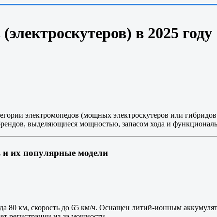
(электроскутеров) в 2025 году
атегории электромопедов (мощных электроскутеров или гибридо
брендов, выделяющиеся мощностью, запасом хода и функционал
в и их популярные модели
хода 80 км, скорость до 65 км/ч. Оснащен литий-ионным аккуму
ует регистрации из-за мощности.