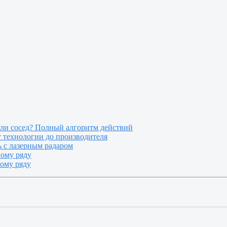
или сосед? Полный алгоритм действий
т технологии до производителя
 с лазерным радаром
ному ряду
ному ряду