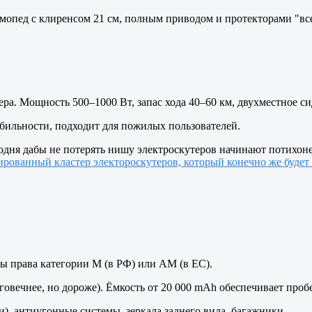
опед с клиренсом 21 см, полным приводом и протекторами "всес
ера. Мощность 500–1000 Вт, запас хода 40–60 км, двухместное си
табильности, подходит для пожилых пользователей.
одня дабы не потерять нишу электроскутеров начинают потихоне
рованный кластер электороскутеров, который конечно же будет 
ы права категории М (в РФ) или AM (в ЕС).
говечнее, но дороже). Ёмкость от 20 000 mAh обеспечивает пробе
), антиугонные системы, зеркала заднего вида, багажники.