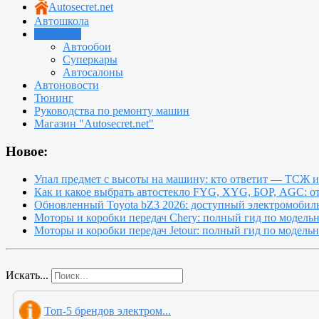
Autosecret.net
Автошкола
Автотема
Автообои
Суперкары
Автосалоны
Автоновости
Тюнинг
Руководства по ремонту машин
Магазин "Autosecret.net"
Новое:
Упал предмет с высоты на машину: кто ответит — ТСЖ 
Как и какое выбрать автостекло FYG, XYG, БОР, AGC: о
Обновленный Toyota bZ3 2026: доступный электромобиль
Моторы и коробки передач Chery: полный гид по модель
Моторы и коробки передач Jetour: полный гид по модель
Искать...
Топ-5 брендов электром...