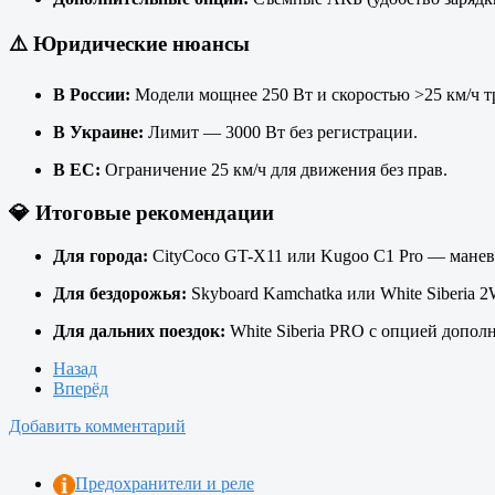
⚠️
Юридические нюансы
В России:
Модели мощнее 250 Вт и скоростью >25 км/ч тр
В Украине:
Лимит — 3000 Вт без регистрации.
В ЕС:
Ограничение 25 км/ч для движения без прав.
💎
Итоговые рекомендации
Для города:
CityCoco GT-X11 или Kugoo C1 Pro — манев
Для бездорожья:
Skyboard Kamchatka или White Siberia
Для дальних поездок:
White Siberia PRO с опцией допол
Назад
Вперёд
Добавить комментарий
Предохранители и реле