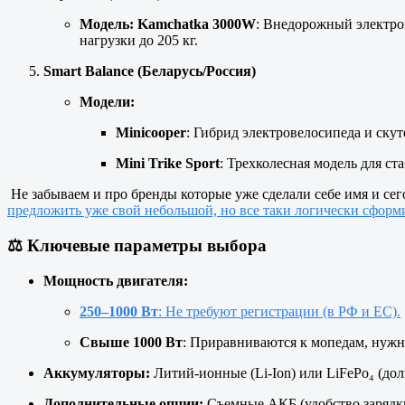
Модель: Kamchatka 3000W
: Внедорожный электром
нагрузки до 205 кг.
Smart Balance (Беларусь/Россия)
Модели:
Minicooper
: Гибрид электровелосипеда и скут
Mini Trike Sport
: Трехколесная модель для с
Не забываем и про бренды которые уже сделали себе имя и сег
предложить уже свой небольшой, но все таки логически сформи
⚖️
Ключевые параметры выбора
Мощность двигателя:
250–1000 Вт
: Не требуют регистрации (в РФ и ЕС).
Свыше 1000 Вт
: Приравниваются к мопедам, нужн
Аккумуляторы:
Литий-ионные (Li-Ion) или LiFePo₄ (дол
Дополнительные опции:
Съемные АКБ (удобство зарядки