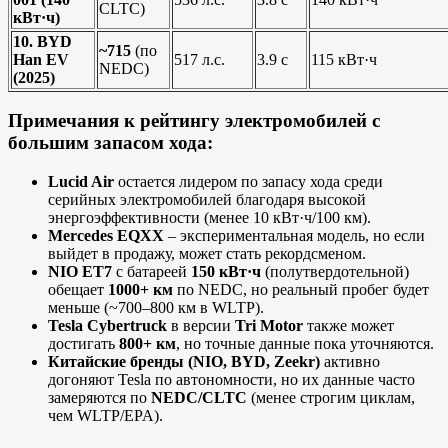
CLTC)
кВт·ч)
10. BYD
~715
(по
Han EV
517 л.с.
3.9 с
115 кВт·ч
NEDC)
(2025)
Примечания к рейтингу электромобилей с
большим запасом хода:
Lucid Air
остается лидером по запасу хода среди
серийных электромобилей благодаря высокой
энергоэффективности (менее 10 кВт·ч/100 км).
Mercedes EQXX
– экспериментальная модель, но если
выйдет в продажу, может стать рекордсменом.
NIO ET7
с батареей
150 кВт·ч
(полутвердотельной)
обещает
1000+ км
по NEDC, но реальный пробег будет
меньше (~700–800 км в WLTP).
Tesla Cybertruck
в версии
Tri Motor
также может
достигать
800+ км
, но точные данные пока уточняются.
Китайские бренды (NIO, BYD, Zeekr)
активно
догоняют Tesla по автономности, но их данные часто
замеряются по
NEDC/CLTC
(менее строгим циклам,
чем WLTP/EPA).