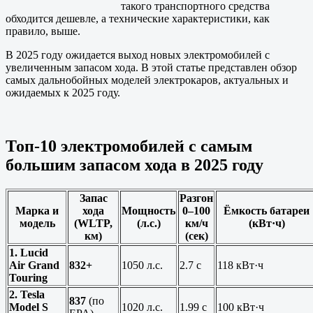
такого транспортного средства
обходится дешевле, а технические характеристики, как
правило, выше.
В 2025 году ожидается выход новых электромобилей с
увеличенным запасом хода. В этой статье представлен обзор
самых дальнобойных моделей электрокаров, актуальных и
ожидаемых к 2025 году.
Топ-10 электромобилей с самым
большим запасом хода в 2025 году
Запас
Разгон
Марка и
хода
Мощность
0–100
Ёмкость батареи
модель
(WLTP,
(л.с.)
км/ч
(кВт·ч)
км)
(сек)
1. Lucid
Air Grand
832+
1050 л.с.
2.7 с
118 кВт·ч
Touring
2. Tesla
837
(по
Model S
1020 л.с.
1.99 с
100 кВт·ч