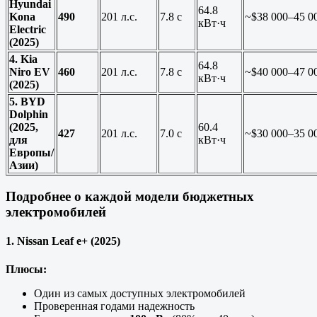
Hyundai
64.8
Kona
490
201 л.с.
7.8 с
~$38 000–45 0
кВт·ч
Electric
(2025)
4. Kia
64.8
Niro EV
460
201 л.с.
7.8 с
~$40 000–47 0
кВт·ч
(2025)
5. BYD
Dolphin
(2025,
60.4
427
201 л.с.
7.0 с
~$30 000–35 0
для
кВт·ч
Европы/
Азии)
Подробнее о каждой модели бюджетных
электромобилей
1. Nissan Leaf e+ (2025)
Плюсы:
Один из самых доступных электромобилей
Проверенная годами надежность