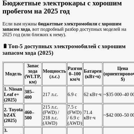
Бюджетные электрокары с хорошим
пробегом на 2025 год
Если вам нужны
бюджетные электромобили с хорошим
запасом хода
, вот подробный разбор доступных моделей на
2025 год (или близких к нему).
🔋
Топ-5 доступных электромобилей с хорошим
запасом хода (2025)
Запас
Разгон
Цена
хода
Мощность
Батарея
Модель
0–100
(ориентирово
(WLTP,
(л.с.)
(кВт·ч)
км/ч
$)
км)
1. Nissan
385–
Leaf e+
217 л.с.
6.9 с
62 кВт·ч
~$35 000–40 0
400
(2025)
215 л.с.
7.5 с
2. Toyota
460–
(FWD) /
(FWD)
71.4
bZ4X
~$42 000–50 0
500
218 л.с.
/ 6.9 с
кВт·ч
(2025)
(AWD)
(AWD)
3.