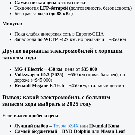
Самая низкая цена
в этом списке
Технология
LFP-батарей
(долговечность, безопасность)
Быстрая зарядка (
до 88 кВт
)
Минусы:
Пока слабая дилерская сеть в Европе/США
Запас хода
по WLTP ~427 км
, но реальный –
~350 км
Другие варианты электромобилей с хорошим
запасом хода
MG 4 Electric
–
450 км
, цена от
$35 000
Volkswagen ID.3 (2025)
–
~550 км
(новая батарея), но
дороже (~$45 000)
Renault Megane E-Tech
–
~450 км
, стильный дизайн
Вывод: какой электромобиль с большим
запасом хода выбрать в 2025 году
Если
важен пробег и цена
:
Лучший выбор
–
Toyota bZ4X
или
Hyundai Kona
Самый бюджетный
–
BYD Dolphin
или
Nissan Leaf