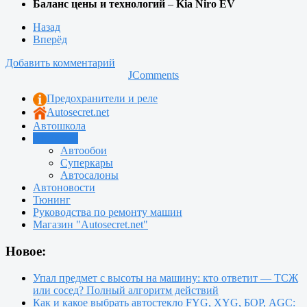
Баланс цены и технологий
–
Kia Niro EV
Назад
Вперёд
Добавить комментарий
JComments
Предохранители и реле
Autosecret.net
Автошкола
Автотема
Автообои
Суперкары
Автосалоны
Автоновости
Тюнинг
Руководства по ремонту машин
Магазин "Autosecret.net"
Новое:
Упал предмет с высоты на машину: кто ответит — ТСЖ
или сосед? Полный алгоритм действий
Как и какое выбрать автостекло FYG, XYG, БОР, AGC: