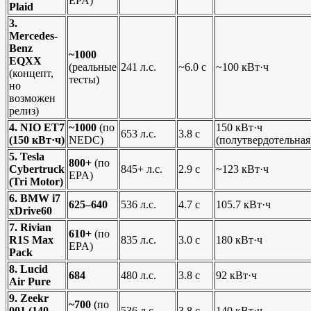
EPA)
Plaid
3.
Mercedes-
Benz
~1000
EQXX
(реальные
241 л.с.
~6.0 с
~100 кВт·ч
(концепт,
тесты)
но
возможен
релиз)
4. NIO ET7
~1000
(по
150 кВт·ч
653 л.с.
3.8 с
(150 кВт·ч)
NEDC)
(полутвердотельная
5. Tesla
800+
(по
Cybertruck
845+ л.с.
2.9 с
~123 кВт·ч
EPA)
(Tri Motor)
6. BMW i7
625–640
536 л.с.
4.7 с
105.7 кВт·ч
xDrive60
7. Rivian
610+
(по
R1S Max
835 л.с.
3.0 с
180 кВт·ч
EPA)
Pack
8. Lucid
684
480 л.с.
3.8 с
92 кВт·ч
Air Pure
9. Zeekr
~700
(по
001 (140
536 л.с.
3.8 с
140 кВт·ч