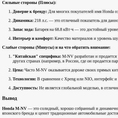
Сильные стороны (Плюсы):
Доверие к бренду:
Для многих покупателей имя Honda оз
Динамика:
218 л.с. — это отличный показатель для данн
Запас хода:
Батарея на 68.8 кВт·ч — это достойный уров
Интерьер и комфорт:
Качество материалов и уровень ш
Слабые стороны (Минусы) и на что обратить внимание:
"Китайская" специфика:
M-NV разработан и продается 
других странах (например, в России, где он продается пар
Цена:
Часто M-NV оказывается дороже своих прямых кита
Технологии:
В сравнении с Xpeng или NIO, интерфейс и
Доступность:
Не является глобальной моделью, в отличие
Вывод
Honda M-NV
— это солидный, хорошо собранный и динамичный
японского бренда и ценит традиционные автомобильные достои