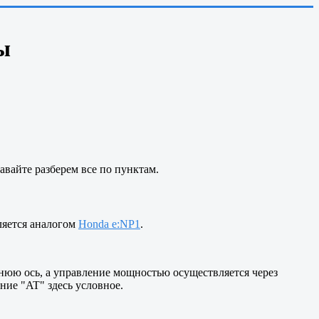
ы
вайте разберем все по пунктам.
вляется аналогом
Honda e:NP1
.
нюю ось, а управление мощностью осуществляется через
ние "AT" здесь условное.