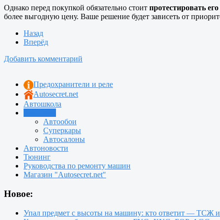
Однако перед покупкой обязательно стоит
протестировать ег
более выгодную цену. Ваше решение будет зависеть от приорите
Назад
Вперёд
Добавить комментарий
Предохранители и реле
Autosecret.net
Автошкола
Автотема
Автообои
Суперкары
Автосалоны
Автоновости
Тюнинг
Руководства по ремонту машин
Магазин "Autosecret.net"
Новое:
Упал предмет с высоты на машину: кто ответит — ТСЖ 