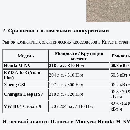
2. Сравнение с ключевыми конкурентами
Рынок компактных электрических кроссоверов в Китае и стра
Мощность / Крутящий
Модель
Емкост
момент
Honda M-NV
218 л.с. / 310 Н·м
68.8 кВт·
BYD Atto 3 (Yuan
204 л.с. / 310 Н·м
60.5 кВт·
Plus)
Xpeng G3i
197 л.с. / 300 Н·м
66.2 кВт·
66.8 / 79.
Changan Deepal S7
218 л.с. / 320 Н·м
кВт·ч
62.6 / 84.
VW ID.4 Crozz / X
170 / 204 л.с. / 310 Н·м
кВт·ч
Итоговый анализ: Плюсы и Минусы Honda M-N