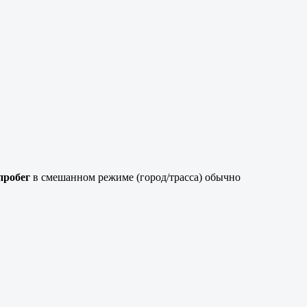
пробег
в смешанном режиме (город/трасса) обычно