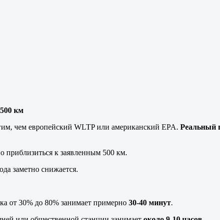
500 км
огим, чем европейский WLTP или американский EPA.
Реальный 
о приблизиться к заявленным 500 км.
ода заметно снижается.
дка от 30% до 80% занимает примерно
30-40 минут
.
шней или общественной станции занимает
около 9-10 часов
.