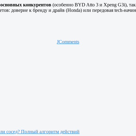
о основных конкурентов
(особенно BYD Atto 3 и Xpeng G3i), та
тов: доверие к бренду и драйв (Honda) или передовая tech-начин
JComments
или сосед? Полный алгоритм действий