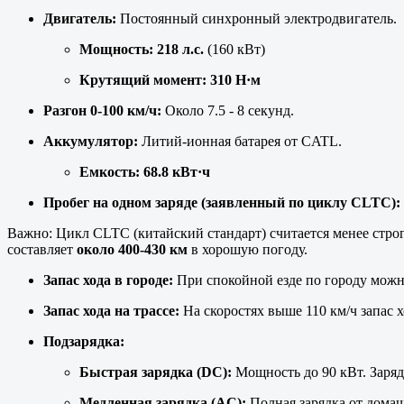
Двигатель:
Постоянный синхронный электродвигатель.
Мощность:
218 л.с.
(160 кВт)
Крутящий момент:
310 Н·м
Разгон 0-100 км/ч:
Около 7.5 - 8 секунд.
Аккумулятор:
Литий-ионная батарея от CATL.
Емкость:
68.8 кВт·ч
Пробег на одном заряде (заявленный по циклу CLTC):
Важно: Цикл CLTC (китайский стандарт) считается менее стр
составляет
около 400-430 км
в хорошую погоду.
Запас хода в городе:
При спокойной езде по городу можн
Запас хода на трассе:
На скоростях выше 110 км/ч запас х
Подзарядка:
Быстрая зарядка (DC):
Мощность до 90 кВт. Заря
Медленная зарядка (AC):
Полная зарядка от дома