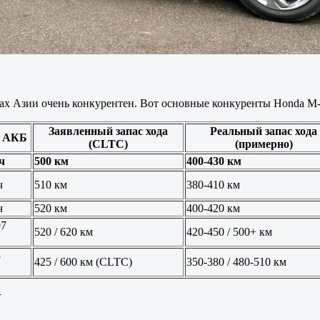
нах Азии очень конкурентен. Вот основные конкуренты Honda M
Заявленный запас хода
Реальный запас хода
ь АКБ
(CLTC)
(примерно)
ч
500 км
400-430 км
ч
510 км
380-410 км
ч
520 км
400-420 км
97
520 / 620 км
420-450 / 500+ км
8
425 / 600 км (CLTC)
350-380 / 480-510 км
V