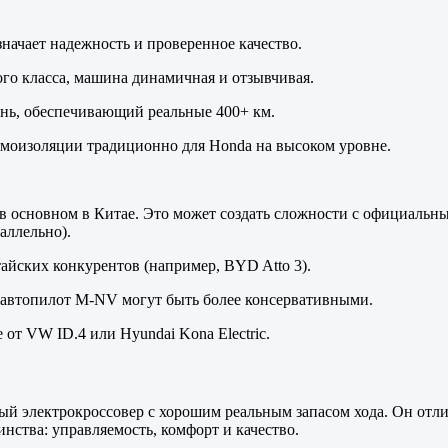
начает надежность и проверенное качество.
ого класса, машина динамичная и отзывчивая.
ень, обеспечивающий реальные 400+ км.
умоизоляции традиционно для Honda на высоком уровне.
в основном в Китае. Это может создать сложности с официальн
аллельно).
йских конкурентов (например, BYD Atto 3).
 автопилот M-NV могут быть более консервативными.
 от VW ID.4 или Hyundai Kona Electric.
 электрокроссовер с хорошим реальным запасом хода. Он отлич
нства: управляемость, комфорт и качество.