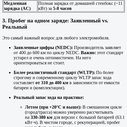
Медленная
Полная зарядка от домашней стенбокс (~11
зарядка (AC)
кВт) за
5-8 часов
3. Пробег на одном заряде: Заявленный vs.
Реальный
Это самый важный вопрос для любого электромобиля.
Заявленные цифры (NEDC):
Производитель заявляет
от 400 до 600 км по циклу NEDC.
Важно:
этот стандарт
устарел и очень оптимистичен. На него
ориентироваться не стоит.
Более реалистичный стандарт (WLTP):
По более
строгому и современному циклу WLTP запас хода
составляет
от 310 до 400 км
в зависимости от емкости
батареи и (комплектации).
Реальный запас хода на практике:
Летом (при +20°C и выше):
В смешанном цикле
(город/трасса) можно уверенно рассчитывать
на
330-380 км
для версии с большой батареей (63.1
кВт·ч). В чистом городе, с рекуперацией, пробег