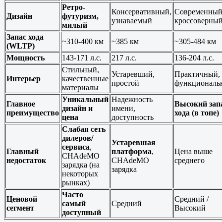
Ретро-
Консервативный,
Современный
Дизайн
футуризм,
узнаваемый
кроссоверны
милый
Запас хода
~310-400 км
~385 км
~305-484 км
(WLTP)
Мощность
143-171 л.с.
217 л.с.
136-204 л.с.
Стильный,
Устаревший,
Практичный,
Интерьер
качественные
простой
функциональ
материалы
Уникальный
Надежность
Главное
Высокий зап
дизайн и
имени,
преимущество
хода (в топе)
цена
доступность
Слабая сеть
дилеров/
Устаревшая
сервиса
,
Главный
платформа
,
Цена выше
CHAdeMO
недостаток
CHAdeMO
среднего
зарядка (на
зарядка
некоторых
рынках)
Часто
Ценовой
Средний /
самый
Средний
сегмент
Высокий
доступный