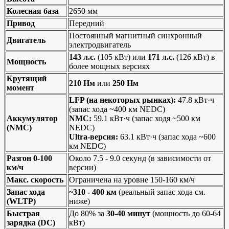
Колесная база
2650 мм
Привод
Передний
Постоянный магнитный синхронный
Двигатель
электродвигатель
143 л.с.
(105 кВт) или
171 л.с.
(126 кВт) в
Мощность
более мощных версиях
Крутящий
210 Нм
или
250 Нм
момент
LFP (на некоторых рынках):
47.8 кВт·ч
(запас хода ~400 км NEDC)
Аккумулятор
NMC:
59.1 кВт·ч (запас ходя ~500 км
(NMC)
NEDC)
Ultra-версия:
63.1 кВт·ч (запас хода ~600
км NEDC)
Разгон 0-100
Около 7.5 - 9.0 секунд (в зависимости от
км/ч
версии)
Макс. скорость
Ограничена на уровне 150-160 км/ч
Запас хода
~310 - 400 км
(реальный запас хода см.
(WLTP)
ниже)
Быстрая
До 80% за
30-40 минут
(мощность до 60-64
зарядка (DC)
кВт)