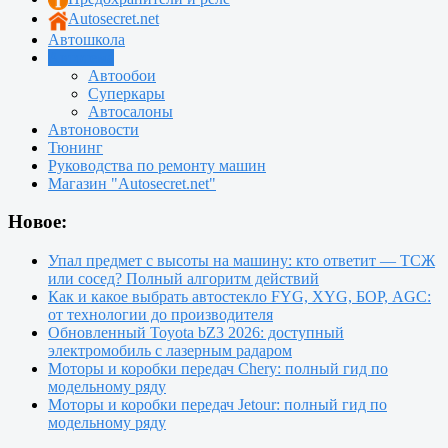
Autosecret.net
Автошкола
Автотема
Автообои
Суперкары
Автосалоны
Автоновости
Тюнинг
Руководства по ремонту машин
Магазин "Autosecret.net"
Новое:
Упал предмет с высоты на машину: кто ответит — ТСЖ
или сосед? Полный алгоритм действий
Как и какое выбрать автостекло FYG, XYG, БОР, AGC:
от технологии до производителя
Обновленный Toyota bZ3 2026: доступный
электромобиль с лазерным радаром
Моторы и коробки передач Chery: полный гид по
модельному ряду
Моторы и коробки передач Jetour: полный гид по
модельному ряду