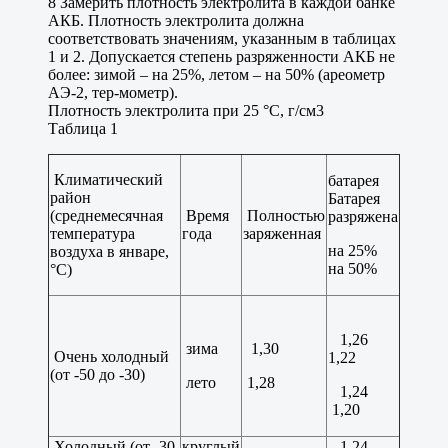
8 Замерить плотность электролита в каждой банке
АКБ. Плотность электролита должна
соответствовать значениям, указанным в таблицах
1 и 2. Допускается степень разряженности АКБ не
более: зимой – на 25%, летом – на 50% (ареометр
АЭ-2, тер-мометр).
Плотность электролита при 25 °С, г/см3
Таблица 1
Климатический
батарея
район
Батарея
(среднемесячная
Время
Полностью
разряжена
температура
года
заряженная
на 25%
воздуха в январе,
на 50%
°С)
1,26
зима
1,30
Очень холодный
1,22
(от -50 до -30)
лето
1,28
1,24
1,20
Холодный (от -30
круглый
1,24