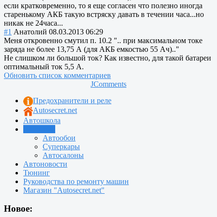
если кратковременно, то я еще согласен что полезно иногда
старенькому АКБ такую встряску давать в течении часа...но
никак не 24часа...
#1
Анатолий
08.03.2013 06:29
Меня откровенно смутил п. 10.2 ".. при максимальном токе
заряда не более 13,75 А (для АКБ емкостью 55 Ач).."
Не слишком ли большой ток? Как известно, для такой батареи
оптимальный ток 5,5 А.
Обновить список комментариев
JComments
Предохранители и реле
Autosecret.net
Автошкола
Автотема
Автообои
Суперкары
Автосалоны
Автоновости
Тюнинг
Руководства по ремонту машин
Магазин "Autosecret.net"
Новое: