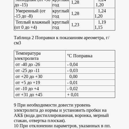
1,28
до -15)
год
1,20
Умеренный (от
круглый
1,24
1,28
-15 до -8)
год
1,20
Теплый влажный
круглый
1,19
1,23
(от 0 до +4)
год
1,15
Таблица 2 Поправки к показаниям ареометра, г/
см3
Температура
°С Поправка
электролита
от -40 до -26
- 0,04
от -25 до -11
- 0,03
от +20 до +30
0,00
от +5 до +19
- 0,01
от -10 до +4
- 0,02
от +31 до +45
+ 0,01
9 При необходимости довести уровень
электролита до нормы и установить пробки на
АКБ (вода дистиллированная, воронка, мерный
стакан, отвертка плоская).
10 При отклонении параметров, указанных в пп.