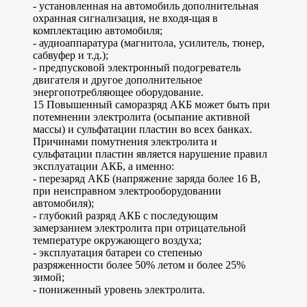
- установленная на автомобиль дополнительная
охранная сигнализация, не входя-щая в
комплектацию автомобиля;
- аудиоаппаратура (магнитола, усилитель, тюнер,
сабвуфер и т.д.);
- предпусковой электронный подогреватель
двигателя и другое дополнительное
энергопотребляющее оборудование.
15 Повышенный саморазряд АКБ может быть при
потемнении электролита (осыпание активной
массы) и сульфатации пластин во всех банках.
Причинами помутнения электролита и
сульфатации пластин является нарушение правил
эксплуатации АКБ, а именно:
- перезаряд АКБ (напряжение заряда более 16 В,
при неисправном электрооборудовании
автомобиля);
- глубокий разряд АКБ с последующим
замерзанием электролита при отрицательной
температуре окружающего воздуха;
- эксплуатация батареи со степенью
разряженности более 50% летом и более 25%
зимой;
- пониженный уровень электролита.