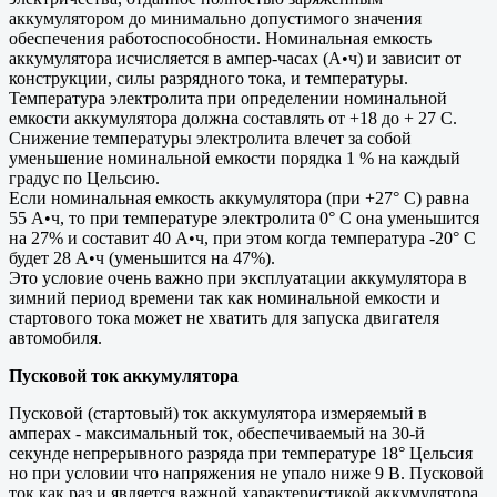
аккумулятором до минимально допустимого значения
обеспечения работоспособности. Номинальная емкость
аккумулятора исчисляется в ампер-часах (А•ч) и зависит от
конструкции, силы разрядного тока, и температуры.
Температура электролита при определении номинальной
емкости аккумулятора должна составлять от +18 до + 27 С.
Снижение температуры электролита влечет за собой
уменьшение номинальной емкости порядка 1 % на каждый
градус по Цельсию.
Если номинальная емкость аккумулятора (при +27° С) равна
55 А•ч, то при температуре электролита 0° С она уменьшится
на 27% и составит 40 А•ч, при этом когда температура -20° С
будет 28 А•ч (уменьшится на 47%).
Это условие очень важно при эксплуатации аккумулятора в
зимний период времени так как номинальной емкости и
стартового тока может не хватить для запуска двигателя
автомобиля.
Пусковой ток аккумулятора
Пусковой (стартовый) ток аккумулятора измеряемый в
амперах - максимальный ток, обеспечиваемый на 30-й
секунде непрерывного разряда при температуре 18° Цельсия
но при условии что напряжения не упало ниже 9 В. Пусковой
ток как раз и является важной характеристикой аккумулятора