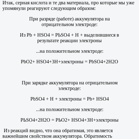
Итак, серная кислота и те два материала, про которые мы уже
упомянули реагируют следующим образом:
При разряде (работе) аккумулятора на
отрицательном электроде:
Из Рb + HSO4 = РЬSO4 + Н + выделившиеся в
результате реакции электроны
...на положительном электроде:
РbО2+ HSO4+3Н+электроны = РbSO4+2Н2О
При зарядке аккумулятора на отрицательном
электроде:
РbSO4 + Н + электроны = Рb+ HSO4
...на положительном электроде:
РЬSO4+2Н2О = РЬО2+ HSO4+3Н+электроны
Из реакций видно, что она обратимая, это является
важнейшим свойством аккумулятора. Обратимость