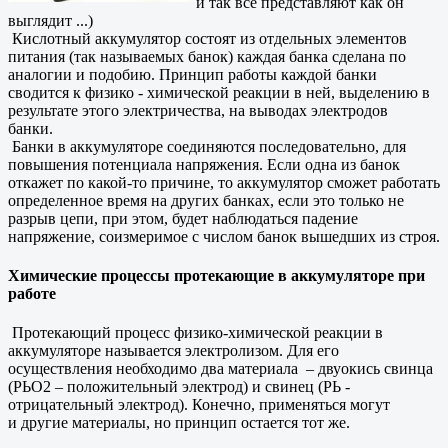
и так все представляют как он
выглядит ...)
Кислотный аккумулятор состоят из отдельных элементов
питания (так называемых банок) каждая банка сделана по
аналогии и подобию. Принцип работы каждой банки
сводится к физико - химической реакции в ней, выделению в
результате этого электричества, на выводах электродов
банки.
Банки в аккумуляторе соединяются последовательно, для
повышения потенциала напряжения. Если одна из банок
откажет по какой-то причине, то аккумулятор сможет работать
определенное время на других банках, если это только не
разрыв цепи, при этом, будет наблюдаться падение
напряжение, соизмеримое с числом банок вышедших из строя.
Химические процессы протекающие в аккумуляторе при
работе
Протекающий процесс физико-химической реакции в
аккумуляторе называется электролизом. Для его
осуществления необходимо два материала – двуокись свинца
(РЬО2 – положительный электрод) и свинец (РЬ -
отрицательный электрод). Конечно, применяться могут
и другие материалы, но принцип остается тот же.