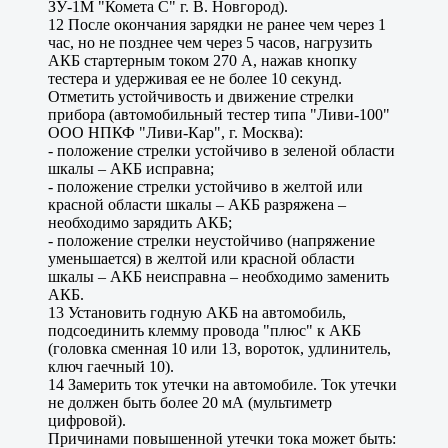
ЗУ-1М "Комета С" г. В. Новгород).
12 После окончания зарядки не ранее чем через 1
час, но не позднее чем через 5 часов, нагрузить
АКБ стартерным током 270 А, нажав кнопку
тестера и удерживая ее не более 10 секунд.
Отметить устойчивость и движение стрелки
прибора (автомобильный тестер типа "Ливи-100"
ООО НПКФ "Ливи-Кар", г. Москва):
- положение стрелки устойчиво в зеленой области
шкалы – АКБ исправна;
- положение стрелки устойчиво в желтой или
красной области шкалы – АКБ разряжена –
необходимо зарядить АКБ;
- положение стрелки неустойчиво (напряжение
уменьшается) в желтой или красной области
шкалы – АКБ неисправна – необходимо заменить
АКБ.
13 Установить годную АКБ на автомобиль,
подсоединить клемму провода "плюс" к АКБ
(головка сменная 10 или 13, вороток, удлинитель,
ключ гаечный 10).
14 Замерить ток утечки на автомобиле. Ток утечки
не должен быть более 20 мА (мультиметр
цифровой).
Причинами повышенной утечки тока может быть: