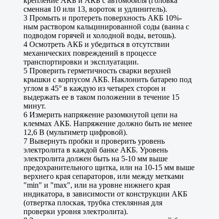
крепление АКБ и АКБ с автомобиля (головка
сменная 10 или 13, вороток и удлинитель).
3 Промыть и протереть поверхность АКБ 10%-
ным раствором кальцинированной соды (ванна с
подводом горячей и холодной воды, ветошь).
4 Осмотреть АКБ и убедиться в отсутствии
механических повреждений в процессе
транспортировки и эксплуатации.
5 Проверить герметичность сварки верхней
крышки с корпусом АКБ. Наклонить батарею под
углом в 45° в каждую из четырех сторон и
выдержать ее в таком положении в течение 15
минут.
6 Измерить напряжение разомкнутой цепи на
клеммах АКБ. Напряжение должно быть не менее
12,6 В (мультиметр цифровой).
7 Вывернуть пробки и проверить уровень
электролита в каждой банке АКБ. Уровень
электролита должен быть на 5-10 мм выше
предохранительного щитка, или на 10-15 мм выше
верхнего края сепараторов, или между метками
"min" и "max", или на уровне нижнего края
индикатора, в зависимости от конструкции АКБ
(отвертка плоская, трубка стеклянная для
проверки уровня электролита).