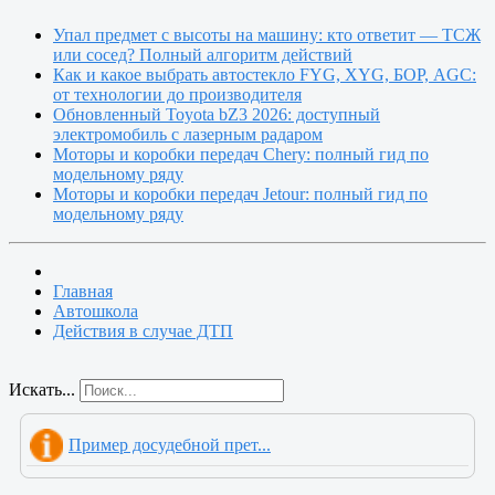
Упал предмет с высоты на машину: кто ответит — ТСЖ
или сосед? Полный алгоритм действий
Как и какое выбрать автостекло FYG, XYG, БОР, AGC:
от технологии до производителя
Обновленный Toyota bZ3 2026: доступный
электромобиль с лазерным радаром
Моторы и коробки передач Chery: полный гид по
модельному ряду
Моторы и коробки передач Jetour: полный гид по
модельному ряду
Главная
Автошкола
Действия в случае ДТП
Искать...
Пример досудебной прет...