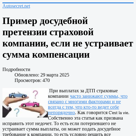
Autosecret.net
Пример досудебной
претензии страховой
компании, если не устраивает
сумма компенсации
Подробности
Обновлено: 29 марта 2025
Просмотров: 470
При выплатах за ДТП страховые
компании
часто занижают суммы, что
связано с многими факторами и не
всегда с тем, что кто-то ведет себе
непорядочно
. Как говорится
.
C'est la vie
Собственно эта статья как призвана
исправить этот недочет. То есть если потерпевшего не
устраивает сумма выплаты, он может подать досудебное
требование к компании, то есть условно решить все