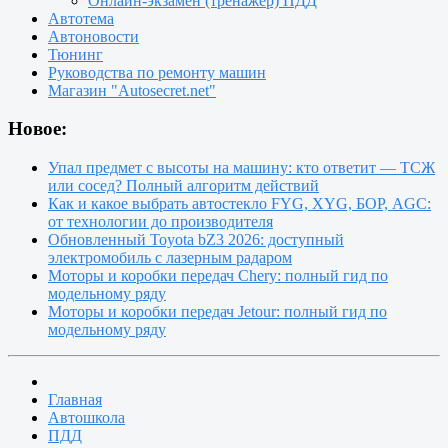
Онлайн-экзамен (тренажер) ПДД
Автотема
Автоновости
Тюнинг
Руководства по ремонту машин
Магазин "Autosecret.net"
Новое:
Упал предмет с высоты на машину: кто ответит — ТСЖ
или сосед? Полный алгоритм действий
Как и какое выбрать автостекло FYG, XYG, БОР, AGC:
от технологии до производителя
Обновленный Toyota bZ3 2026: доступный
электромобиль с лазерным радаром
Моторы и коробки передач Chery: полный гид по
модельному ряду
Моторы и коробки передач Jetour: полный гид по
модельному ряду
Главная
Автошкола
ПДД