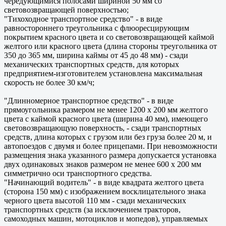
чередующимися полосами шириной 50 мм со
световозвращающей поверхностью;
"Тихоходное транспортное средство" - в виде
равностороннего треугольника с флюоресцирующим
покрытием красного цвета и со световозвращающей каймой
желтого или красного цвета (длина стороны треугольника от
350 до 365 мм, ширина каймы от 45 до 48 мм) - сзади
механических транспортных средств, для которых
предприятием-изготовителем установлена максимальная
скорость не более 30 км/ч;
"Длинномерное транспортное средство" - в виде
прямоугольника размером не менее 1200 x 200 мм желтого
цвета с каймой красного цвета (ширина 40 мм), имеющего
световозвращающую поверхность, - сзади транспортных
средств, длина которых с грузом или без груза более 20 м, и
автопоездов с двумя и более прицепами. При невозможности
размещения знака указанного размера допускается установка
двух одинаковых знаков размером не менее 600 x 200 мм
симметрично оси транспортного средства.
"Начинающий водитель" - в виде квадрата желтого цвета
(сторона 150 мм) с изображением восклицательного знака
черного цвета высотой 110 мм - сзади механических
транспортных средств (за исключением тракторов,
самоходных машин, мотоциклов и мопедов), управляемых