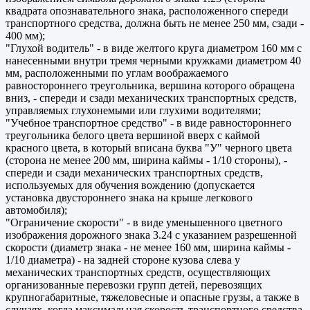
квадрата опознавательного знака, расположенного спереди
транспортного средства, должна быть не менее 250 мм, сзади -
400 мм);
"Глухой водитель" - в виде желтого круга диаметром 160 мм с
нанесенными внутри тремя черными кружками диаметром 40
мм, расположенными по углам воображаемого
равностороннего треугольника, вершина которого обращена
вниз, - спереди и сзади механических транспортных средств,
управляемых глухонемыми или глухими водителями;
"Учебное транспортное средство" - в виде равностороннего
треугольника белого цвета вершиной вверх с каймой
красного цвета, в который вписана буква "У" черного цвета
(сторона не менее 200 мм, ширина каймы - 1/10 стороны), -
спереди и сзади механических транспортных средств,
используемых для обучения вождению (допускается
установка двустороннего знака на крыше легкового
автомобиля);
"Ограничение скорости" - в виде уменьшенного цветного
изображения дорожного знака 3.24 с указанием разрешенной
скорости (диаметр знака - не менее 160 мм, ширина каймы -
1/10 диаметра) - на задней стороне кузова слева у
механических транспортных средств, осуществляющих
организованные перевозки групп детей, перевозящих
крупногабаритные, тяжеловесные и опасные грузы, а также в
случаях, когда максимальная скорость транспортного средства