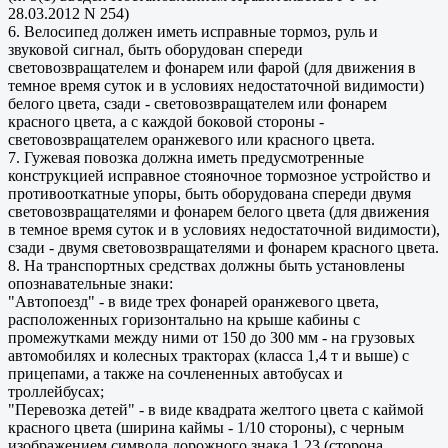
28.03.2012 N 254)
6. Велосипед должен иметь исправные тормоз, руль и
звуковой сигнал, быть оборудован спереди
световозвращателем и фонарем или фарой (для движения в
темное время суток и в условиях недостаточной видимости)
белого цвета, сзади - световозвращателем или фонарем
красного цвета, а с каждой боковой стороны -
световозвращателем оранжевого или красного цвета.
7. Гужевая повозка должна иметь предусмотренные
конструкцией исправное стояночное тормозное устройство и
противооткатные упоры, быть оборудована спереди двумя
световозвращателями и фонарем белого цвета (для движения
в темное время суток и в условиях недостаточной видимости),
сзади - двумя световозвращателями и фонарем красного цвета.
8. На транспортных средствах должны быть установлены
опознавательные знаки:
"Автопоезд" - в виде трех фонарей оранжевого цвета,
расположенных горизонтально на крыше кабины с
промежутками между ними от 150 до 300 мм - на грузовых
автомобилях и колесных тракторах (класса 1,4 т и выше) с
прицепами, а также на сочлененных автобусах и
троллейбусах;
"Перевозка детей" - в виде квадрата желтого цвета с каймой
красного цвета (ширина каймы - 1/10 стороны), с черным
изображением символа дорожного знака 1.23 (сторона