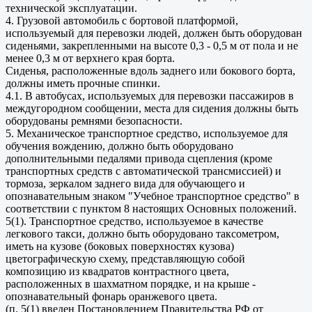
технической эксплуатации.
4. Грузовой автомобиль с бортовой платформой,
используемый для перевозки людей, должен быть оборудован
сиденьями, закрепленными на высоте 0,3 - 0,5 м от пола и не
менее 0,3 м от верхнего края борта.
Сиденья, расположенные вдоль заднего или бокового борта,
должны иметь прочные спинки.
4.1. В автобусах, используемых для перевозки пассажиров в
междугородном сообщении, места для сидения должны быть
оборудованы ремнями безопасности.
5. Механическое транспортное средство, используемое для
обучения вождению, должно быть оборудовано
дополнительными педалями привода сцепления (кроме
транспортных средств с автоматической трансмиссией) и
тормоза, зеркалом заднего вида для обучающего и
опознавательным знаком "Учебное транспортное средство" в
соответствии с пунктом 8 настоящих Основных положений.
5(1). Транспортное средство, используемое в качестве
легкового такси, должно быть оборудовано таксометром,
иметь на кузове (боковых поверхностях кузова)
цветографическую схему, представляющую собой
композицию из квадратов контрастного цвета,
расположенных в шахматном порядке, и на крыше -
опознавательный фонарь оранжевого цвета.
(п. 5(1) введен Постановлением Правительства РФ от