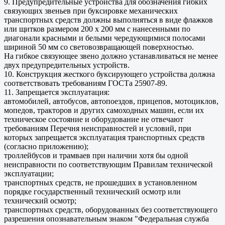
9. Предупредительные устройства для обозначения гибких
связующих звеньев при буксировке механических
транспортных средств должны выполняться в виде флажков
или щитков размером 200 x 200 мм с нанесенными по
диагонали красными и белыми чередующимися полосами
шириной 50 мм со световозвращающей поверхностью.
На гибкое связующее звено должно устанавливаться не менее
двух предупредительных устройств.
10. Конструкция жесткого буксирующего устройства должна
соответствовать требованиям ГОСТа 25907-89.
11. Запрещается эксплуатация:
автомобилей, автобусов, автопоездов, прицепов, мотоциклов,
мопедов, тракторов и других самоходных машин, если их
техническое состояние и оборудование не отвечают
требованиям Перечня неисправностей и условий, при
которых запрещается эксплуатация транспортных средств
(согласно приложению);
троллейбусов и трамваев при наличии хотя бы одной
неисправности по соответствующим Правилам технической
эксплуатации;
транспортных средств, не прошедших в установленном
порядке государственный технический осмотр или
технический осмотр;
транспортных средств, оборудованных без соответствующего
разрешения опознавательным знаком "Федеральная служба