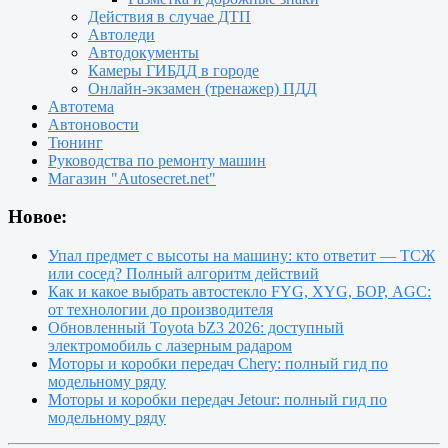
Действия в случае ДТП
Автоледи
Автодокументы
Камеры ГИБДД в городе
Онлайн-экзамен (тренажер) ПДД
Автотема
Автоновости
Тюнинг
Руководства по ремонту машин
Магазин "Autosecret.net"
Новое:
Упал предмет с высоты на машину: кто ответит — ТСЖ
или сосед? Полный алгоритм действий
Как и какое выбрать автостекло FYG, XYG, БОР, AGC:
от технологии до производителя
Обновленный Toyota bZ3 2026: доступный
электромобиль с лазерным радаром
Моторы и коробки передач Chery: полный гид по
модельному ряду
Моторы и коробки передач Jetour: полный гид по
модельному ряду