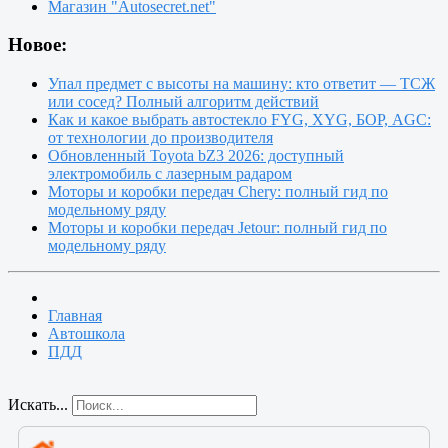
Магазин "Autosecret.net"
Новое:
Упал предмет с высоты на машину: кто ответит — ТСЖ
или сосед? Полный алгоритм действий
Как и какое выбрать автостекло FYG, XYG, БОР, AGC:
от технологии до производителя
Обновленный Toyota bZ3 2026: доступный
электромобиль с лазерным радаром
Моторы и коробки передач Chery: полный гид по
модельному ряду
Моторы и коробки передач Jetour: полный гид по
модельному ряду
Главная
Автошкола
ПДД
Искать...