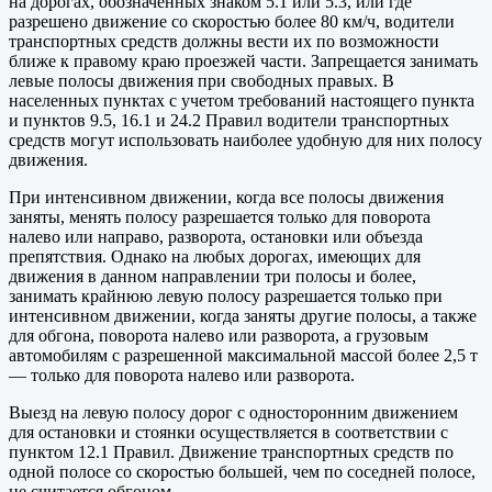
на дорогах, обозначенных знаком 5.1 или 5.3, или где
разрешено движение со скоростью более 80 км/ч, водители
транспортных средств должны вести их по возможности
ближе к правому краю проезжей части. Запрещается занимать
левые полосы движения при свободных правых. В
населенных пунктах с учетом требований настоящего пункта
и пунктов 9.5, 16.1 и 24.2 Правил водители транспортных
средств могут использовать наиболее удобную для них полосу
движения.
При интенсивном движении, когда все полосы движения
заняты, менять полосу разрешается только для поворота
налево или направо, разворота, остановки или объезда
препятствия. Однако на любых дорогах, имеющих для
движения в данном направлении три полосы и более,
занимать крайнюю левую полосу разрешается только при
интенсивном движении, когда заняты другие полосы, а также
для обгона, поворота налево или разворота, а грузовым
автомобилям с разрешенной максимальной массой более 2,5 т
— только для поворота налево или разворота.
Выезд на левую полосу дорог с односторонним движением
для остановки и стоянки осуществляется в соответствии с
пунктом 12.1 Правил. Движение транспортных средств по
одной полосе со скоростью большей, чем по соседней полосе,
не считается обгоном.