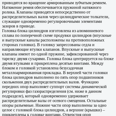
приводятся во вращение армированным зубчатым ремнем.
Натяжение ремня обеспечивается пружиной натяжного
ролика. Клапаны приводятся непосредственно от
распределительных валов через цилиндрические толкатели,
служащие одновременно регулировочными элементами
зазоров в приводе.
Головка блока цилиндров изготовлена из алюминиевого
сплава по поперечной схеме продувки цилиндров (впускные
и выпускные каналы расположены на противоположных
сторонах головки). В головку запрессованы седла и
направляющие втулки клапанов. Впускные и выпускные
клапаны имеют по одной пружине, зафиксированной через
тарелку двумя сухарями. Головка блока центрируется на блоке
двумя втулками и прикреплена десятью винтами. Между
блоком и головкой установлена безусадочная
металлоармированная прокладка. В верхней части головки
блока цилиндров выполнено по пять опор подшипников
скольжения двух распределительных валов. Функцию
передних опор выполняет суппорт системы динамической
регулировки фаз газораспределения (см. ниже в данном
подразделе), который одновременно удерживает
распределительные валы от осевого смещения. Остальные
опоры разъемные. Нижние части опор выполнены за одно
целое с головкой блока цилиндров, а верхние (крышки) –
прикреплены к головке винтами. Отверстия опор