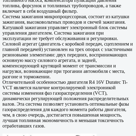
топливного насоса, компенсатора пульсаций давления
топлива, форсунок и топливных трубопроводов, а также
включает в себя воздушный фильтр.
Система зажигания микропроцессорная, состоит из катушки
зажигания, высоковольтных проводов и свечей зажигания.
Катушкой зажигания управляет электронный блок системы
управления двигателем. Система зажигания при
эксплуатации не требует обслуживания и регулировки.
Силовой агрегат (двигатель с коробкой передач, сцеплением и
главной передачей) установлен на трех опорах с эластичными
резиновыми элементами: двух передних, воспринимающих
основную массу силового агрегата, и задней,
компенсирующей крутящий момент от трансмиссии и
нагрузки, возникающие при трогании автомобиля с места,
разгоне и торможении.
Отличительной особенностью двигателя R4 16V Duratec Ti-
VCT является наличие контролируемой электроникой
системы изменения фаз газораспределения (VCT),
динамически регулирующей положения распределительных
валов. Эта система позволяет установить оптимальные фазы
газораспределения для каждого момента работы двигателя,
чем, в свою очередь, достигается повышенная мощность,
лучшая топливная экономичность и меньшая токсичность
отработавших газов.