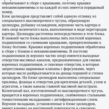
обрабатывают в сборе с крышками, поэтому крышки
невзаимозаменяемы и на каждой из них имеется порядковый
номер.
Блок цилиндров представляет собой единую отливку из
специального высокопрочного чугуна, образующую
цилиндры, рубашку охлаждения, верхнюю часть картера и
пять опор коленчатого вала, выполненные в виде перегородок
картера. Цилиндры расточены непосредственно в теле блока.
В нижней части блока выполнены пять постелей коренных
подшипников со съемными крышками, прикрепленными к
блоку болтами. Крышки коренных подшипников обработаны
в сборе с блоком и невзаимозаменяемы. В постелях
подшипников (в верхних частях опор) имеются выходные
отверстия масляных каналов, предназначенных для смазки
коренных подшипников, и сквозные отверстия, в которые
запрессованы шариковые клапаны с форсунками, через
которые масло разбрызгивается на днища поршней и стенки
цилиндров. На блоке цилиндров выполнены специальные
приливы, фланцы и отверстия для крепления деталей, узлов и
агрегатов, а также каналы главной масляной магистрали.
Коленчатый вал, изготовленный из высокопрочного чугуна,
вращается в коренных подшипниках, снабженных стальными
тонкостенными вкладышами с антифрикционным слоем.
Верхние вкладыши, установленные в блоке цилиндров,
имеют канавку на внутренней поверхности и сквозную