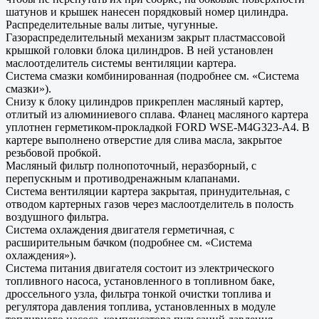
шатунов и крышек нанесен порядковый номер цилиндра.
Распределительные валы литые, чугунные.
Газораспределительный механизм закрыт пластмассовой
крышкой головки блока цилиндров. В ней установлен
маслоотделитель системы вентиляции картера.
Система смазки комбинированная (подробнее см. «Система
смазки»).
Снизу к блоку цилиндров прикреплен масляный картер,
отлитый из алюминиевого сплава. Фланец масляного картера
уплотнен герметиком-прокладкой FORD WSE-M4G323-A4. В
картере выполнено отверстие для слива масла, закрытое
резьбовой пробкой.
Масляный фильтр полнопоточный, неразборный, с
перепускным и противодренажным клапанами.
Система вентиляции картера закрытая, принудительная, с
отводом картерных газов через маслоотделитель в полость
воздушного фильтра.
Система охлаждения двигателя герметичная, с
расширительным бачком (подробнее см. «Система
охлаждения»).
Система питания двигателя состоит из электрического
топливного насоса, установленного в топливном баке,
дроссельного узла, фильтра тонкой очистки топлива и
регулятора давления топлива, установленных в модуле