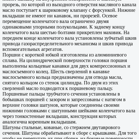
прорезь, по которой из выходного отверстия масляного канала
масло поступает к шариковому клапану с форсункой. Нижние
вкладыши не имеют ни канавок, ни прорезей. Осевое
перемещение коленчатого вала ограничено двумя
одинаковыми упорными полукольцами. К заднему концу
коленчатого вала шестью болтами прикреплен маховик. На
переднем конце коленчатого вала установлены зубчатый шкив
привода газораспределительного механизма и шкив привода
вспомогательных агрегатов.
Поршни с короткой юбкой изготовлены из алюминиевого
сплава. На цилиндрической поверхности головки поршня
выполнены кольцевые канавки для двух компрессионных и
маслосъемного колец. Шесть сверлений в канавке
маслосъемного кольца предназначены для отвода масла,
снятого кольцом со стенок цилиндра. По двум из этих
сверлений масло подводится к поршневому пальцу.
Поршневые пальцы трубчатого сечения установлены в
бобышках поршней с зазором и запрессованы с натягом в
верхние головки шатунов, которые соединены своими
нижними головками с шатунными шейками коленчатого вала
через тонкостенные вкладыши, конструкция которых
аналогична коренным вкладышам.
Шатуны стальные, кованые, со стержнем двутаврового
сечения. Шатуны обрабатывают в сборе с крышками. Для того
чтобы не перепутать их при сборке, на боковые поверхности