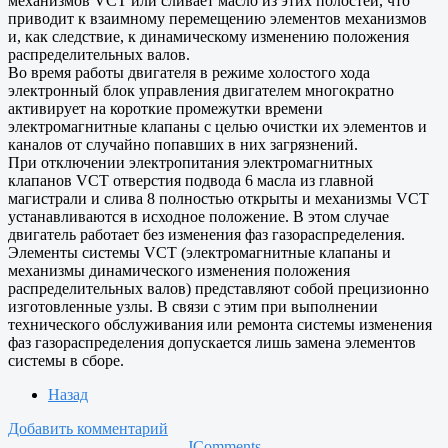
механизмов VCT или сливает масло из этих полостей, что
приводит к взаимному перемещению элементов механизмов
и, как следствие, к динамическому изменению положения
распределительных валов.
Во время работы двигателя в режиме холостого хода
электронный блок управления двигателем многократно
активирует на короткие промежутки времени
электромагнитные клапаны с целью очистки их элементов и
каналов от случайно попавших в них загрязнений.
При отключении электропитания электромагнитных
клапанов VCT отверстия подвода 6 масла из главной
магистрали и слива 8 полностью открыты и механизмы VCT
устанавливаются в исходное положение. В этом случае
двигатель работает без изменения фаз газораспределения.
Элементы системы VCT (электромагнитные клапаны и
механизмы динамического изменения положения
распределительных валов) представляют собой прецизионно
изготовленные узлы. В связи с этим при выполнении
технического обслуживания или ремонта системы изменения
фаз газораспределения допускается лишь замена элементов
системы в сборе.
Назад
Добавить комментарий
JComments