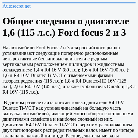
Autosecret.net
Общие сведения о двигателе
1,6 (115 л.с.) Ford focus 2 и 3
На автомобили Ford Focus 2 и 3 для российского рынка
устанавливают следующие поперечно расположенные
четырехтактные бензиновые двигатели с рядным
вертикальным расположением цилиндров и жидкостным
охлаждением: 1,4 л R4 16 V (80 л.с.); 1,6 л R4 16V (100 л.с.);
1,6 л R4 16V Duratec Ti-VCT с изменяемыми фазами
газораспределения (115 л.с.); 1,8 л R4 Duratec-HE 16V (125
л.с.); 2,0 л R4 16V (145 л.с.), а также турбодизель Duratorq 1,8 л
R4 16V (115 л.с.).
В данном разделе сайта описан только двигатель R4 16V
Duratec Ti-VCT как устанавливаемый на большую часть
выпуска автомобилей, имеющий много общего с остальными
двигателями семейства и наиболее сложный из них.
Двигатель R4 16V Duratec Ti-VCT с верхним расположением
двух пятиопорных распределительных валов имеет по четыре
клапана на каждый цилиндр. Распределительные валы