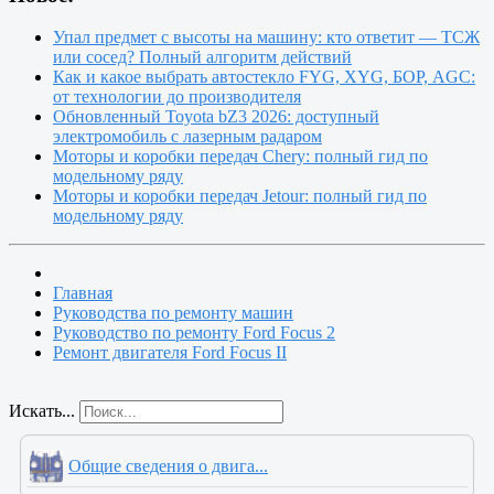
Упал предмет с высоты на машину: кто ответит — ТСЖ
или сосед? Полный алгоритм действий
Как и какое выбрать автостекло FYG, XYG, БОР, AGC:
от технологии до производителя
Обновленный Toyota bZ3 2026: доступный
электромобиль с лазерным радаром
Моторы и коробки передач Chery: полный гид по
модельному ряду
Моторы и коробки передач Jetour: полный гид по
модельному ряду
Главная
Руководства по ремонту машин
Руководство по ремонту Ford Focus 2
Ремонт двигателя Ford Focus II
Искать...
Общие сведения о двига...