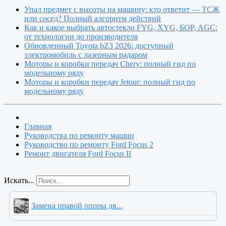
Упал предмет с высоты на машину: кто ответит — ТСЖ
или сосед? Полный алгоритм действий
Как и какое выбрать автостекло FYG, XYG, БОР, AGC:
от технологии до производителя
Обновленный Toyota bZ3 2026: доступный
электромобиль с лазерным радаром
Моторы и коробки передач Chery: полный гид по
модельному ряду
Моторы и коробки передач Jetour: полный гид по
модельному ряду
Главная
Руководства по ремонту машин
Руководство по ремонту Ford Focus 2
Ремонт двигателя Ford Focus II
Искать...
Замена правой опоры дв...