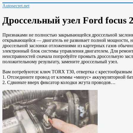
Autosecret.net
Дроссельный узел Ford focus 2
Признаками не полностью закрывающейся дроссельной заслонки
открывающейся — двигатель не развивает полной мощности, не
дроссельной заслонки отложениями из картерных газов обычно 
электронный блок системы управления двигателем. Для ремон
неисправностей сначала попробуйте промыть дроссельную засл
положительному результату, замените дроссельный узел.
Вам потребуются: ключ TORX Т30, отвертка с крестообразным 
1. Отсоедините провод от клеммы «минус» аккумуляторной ба
2. Сдвиньте вверх фиксатор колодки жгута проводов…