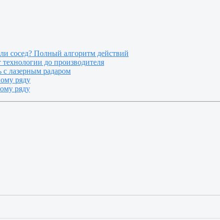
или сосед? Полный алгоритм действий
т технологии до производителя
 с лазерным радаром
ному ряду
ному ряду