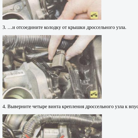
3. …и отсоедините колодку от крышки дроссельного узла.
4. Выверните четыре винта крепления дроссельного узла к вп