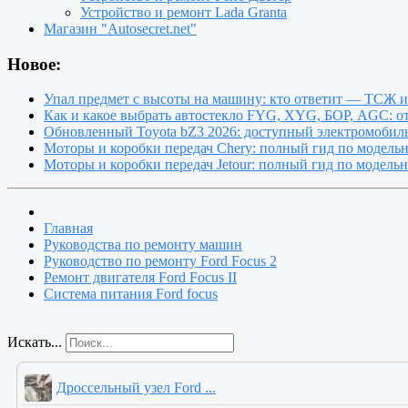
Устройство и ремонт Lada Granta
Магазин "Autosecret.net"
Новое:
Упал предмет с высоты на машину: кто ответит — ТСЖ 
Как и какое выбрать автостекло FYG, XYG, БОР, AGC: о
Обновленный Toyota bZ3 2026: доступный электромобиль
Моторы и коробки передач Chery: полный гид по модель
Моторы и коробки передач Jetour: полный гид по модель
Главная
Руководства по ремонту машин
Руководство по ремонту Ford Focus 2
Ремонт двигателя Ford Focus II
Система питания Ford focus
Искать...
Дроссельный узел Ford ...