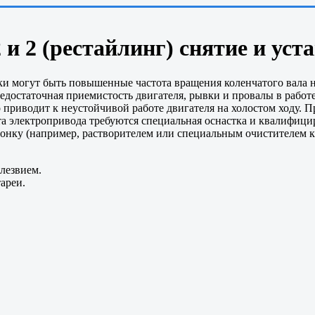
 и 2 (рестайлинг) снятие и уст
 могут быть повышенные частота вращения коленчатого вала на
достаточная приемистость двигателя, рывки и провалы в работ
приводит к неустойчивой работе двигателя на холостом ходу. П
та электропривода требуются специальная оснастка и квалифиц
онку (например, растворителем или специальным очистителем ка
лезвием.
тареи.