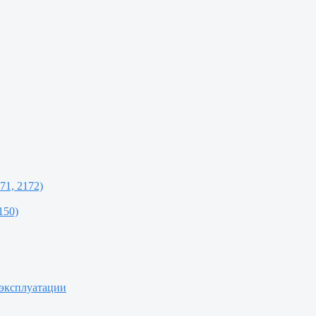
71, 2172)
150)
 эксплуатации