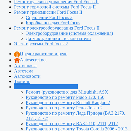
Ремонт рулевого управления Ford Focus II
Ремонт тормозной системы Ford Focus II
Ремонт трансмиссии Ford Focus II
Сцепление Ford focus 2
Коробка передач Ford focus
Ремонт электрооборудования Ford Focus II
Электроборудование (система охлаждения)
Датчики, кнопки - выключатели
Электорсхемы Ford focus 2
Предохранители и реле
Autosecret.net
Автошкола
Автотема
Автоновости
Тюнинг
Руководства по ремонту машин
Ремонт (руководство) для Mitsubishi ASX
Руководство по ремонту Prado 120, 150
Руководство по ремонту Renault Kangoo 2
Руководство по ремонту Рено Логан 2
Руководство по ремонту Лада Приора (ВАЗ 2170,
2171, 2172)
Руководство по ремонту ВАЗ-2110, 2111, 2112
Руководство по ремонту Toyota Сorolla 2006 - 2013