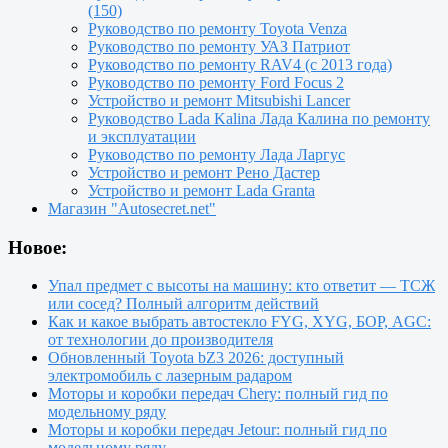
(150)
Руководство по ремонту Toyota Venza
Руководство по ремонту УАЗ Патриот
Руководство по ремонту RAV4 (с 2013 года)
Руководство по ремонту Ford Focus 2
Устройство и ремонт Mitsubishi Lancer
Руководство Lada Kalina Лада Калина по ремонту
и эксплуатации
Руководство по ремонту Лада Ларгус
Устройство и ремонт Рено Дастер
Устройство и ремонт Lada Granta
Магазин "Autosecret.net"
Новое:
Упал предмет с высоты на машину: кто ответит — ТСЖ
или сосед? Полный алгоритм действий
Как и какое выбрать автостекло FYG, XYG, БОР, AGC:
от технологии до производителя
Обновленный Toyota bZ3 2026: доступный
электромобиль с лазерным радаром
Моторы и коробки передач Chery: полный гид по
модельному ряду
Моторы и коробки передач Jetour: полный гид по
модельному ряду