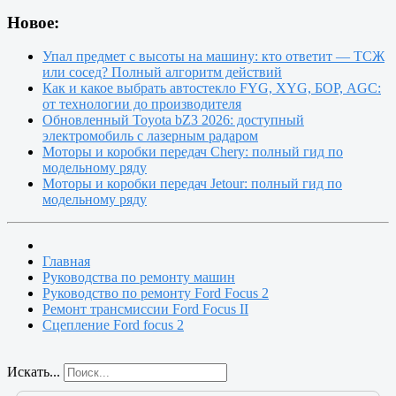
Новое:
Упал предмет с высоты на машину: кто ответит — ТСЖ
или сосед? Полный алгоритм действий
Как и какое выбрать автостекло FYG, XYG, БОР, AGC:
от технологии до производителя
Обновленный Toyota bZ3 2026: доступный
электромобиль с лазерным радаром
Моторы и коробки передач Chery: полный гид по
модельному ряду
Моторы и коробки передач Jetour: полный гид по
модельному ряду
Главная
Руководства по ремонту машин
Руководство по ремонту Ford Focus 2
Ремонт трансмиссии Ford Focus II
Сцепление Ford focus 2
Искать...