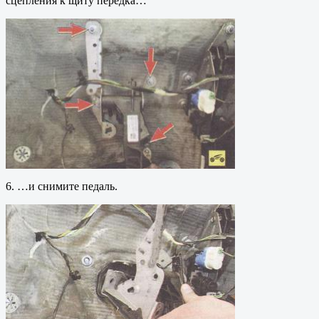
сцепления к щиту передка…
6. …и снимите педаль.