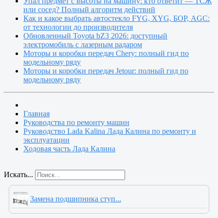
Упал предмет с высоты на машину: кто ответит — ТСЖ
или сосед? Полный алгоритм действий
Как и какое выбрать автостекло FYG, XYG, БОР, AGC:
от технологии до производителя
Обновленный Toyota bZ3 2026: доступный
электромобиль с лазерным радаром
Моторы и коробки передач Chery: полный гид по
модельному ряду
Моторы и коробки передач Jetour: полный гид по
модельному ряду
Главная
Руководства по ремонту машин
Руководство Lada Kalina Лада Калина по ремонту и
эксплуатации
Ходовая часть Лада Калина
Искать...
Замена подшипника ступ...