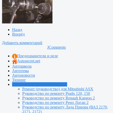
Назад
Вперёд
Добавить комментарий
JComments
Предохранители и реле
Autosecret.net
Автошкола
Автотема
Автоновости
Тюнинг
Руководства по ремонту машин
Ремонт (руководство) для Mitsubishi ASX
Руководство по ремонту Prado 120, 150
Руководство по ремонту Renault Kangoo 2
Руководство по ремонту Рено Логан 2
Руководство по ремонту Лада Приора (ВАЗ 2170,
2171, 2172)