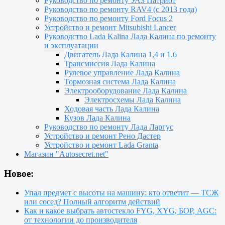
Руководство по ремонту УАЗ Патриот
Руководство по ремонту RAV4 (с 2013 года)
Руководство по ремонту Ford Focus 2
Устройство и ремонт Mitsubishi Lancer
Руководство Lada Kalina Лада Калина по ремонту
и эксплуатации
Двигатель Лада Калина 1,4 и 1.6
Трансмиссия Лада Калина
Рулевое управление Лада Калина
Тормозная система Лада Калина
Электрооборудование Лада Калина
Электросхемы Лада Калина
Ходовая часть Лада Калина
Кузов Лада Калина
Руководство по ремонту Лада Ларгус
Устройство и ремонт Рено Дастер
Устройство и ремонт Lada Granta
Магазин "Autosecret.net"
Новое:
Упал предмет с высоты на машину: кто ответит — ТСЖ
или сосед? Полный алгоритм действий
Как и какое выбрать автостекло FYG, XYG, БОР, AGC:
от технологии до производителя