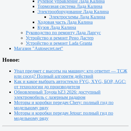
Рулевое управление Лада Калина
Тормозная система Лада Калина
Электрооборудование Лада Калина
Электросхемы Лада Калина
Ходовая часть Лада Калина
Кузов Лада Калина
Руководство по ремонту Лада Ларгус
Устройство и ремонт Рено Дастер
Устройство и ремонт Lada Granta
Магазин "Autosecret.net"
Новое:
Упал предмет с высоты на машину: кто ответит — ТСЖ
или сосед? Полный алгоритм действий
Как и какое выбрать автостекло FYG, XYG, БОР, AGC:
от технологии до производителя
Обновленный Toyota bZ3 2026: доступный
электромобиль с лазерным радаром
Моторы и коробки передач Chery: полный гид по
модельному ряду
Моторы и коробки передач Jetour: полный гид по
модельному ряду