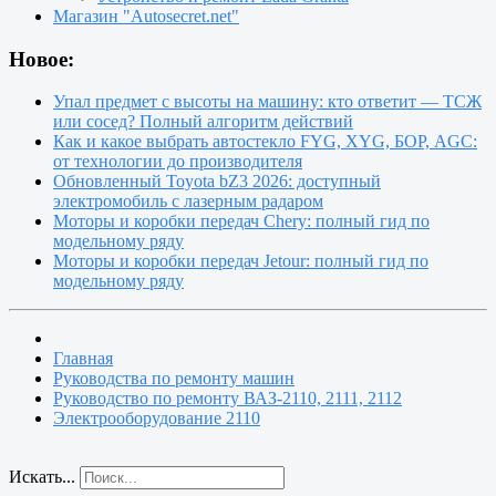
Магазин "Autosecret.net"
Новое:
Упал предмет с высоты на машину: кто ответит — ТСЖ
или сосед? Полный алгоритм действий
Как и какое выбрать автостекло FYG, XYG, БОР, AGC:
от технологии до производителя
Обновленный Toyota bZ3 2026: доступный
электромобиль с лазерным радаром
Моторы и коробки передач Chery: полный гид по
модельному ряду
Моторы и коробки передач Jetour: полный гид по
модельному ряду
Главная
Руководства по ремонту машин
Руководство по ремонту ВАЗ-2110, 2111, 2112
Электрооборудование 2110
Искать...