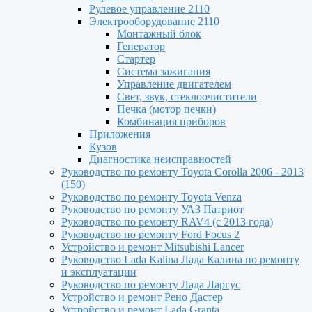
Рулевое управление 2110
Электрооборудование 2110
Монтажный блок
Генератор
Стартер
Система зажигания
Управление двигателем
Свет, звук, стеклоочистители
Печка (мотор печки)
Комбинация приборов
Приложения
Кузов
Диагностика неисправностей
Руководство по ремонту Toyota Сorolla 2006 - 2013
(150)
Руководство по ремонту Toyota Venza
Руководство по ремонту УАЗ Патриот
Руководство по ремонту RAV4 (с 2013 года)
Руководство по ремонту Ford Focus 2
Устройство и ремонт Mitsubishi Lancer
Руководство Lada Kalina Лада Калина по ремонту
и эксплуатации
Руководство по ремонту Лада Ларгус
Устройство и ремонт Рено Дастер
Устройство и ремонт Lada Granta