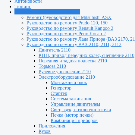
Автоновости
Тюнинг
Руководства по ремонту машин
Ремонт (руководство) для Mitsubishi ASX
Руководство по ремонту Prado 120, 150
Руководство по ремонту Renault Kangoo 2
Руководство по ремонту Рено Логан 2
Руководство по ремонту Лада Приора (ВАЗ 2170, 21
Руководство по ремонту ВАЗ-2110, 2111, 2112
Двигатель 2110
КПП, привод передних колес, сцепление 2110
Передняя и задняя подвеска 2110
Тормоза 2110
Рулевое управление 2110
Электрооборудование 2110
Монтажный блок
Генератор
Стартер
Система зажигания
Управление двигателем
Свет, звук, стеклоочистители
Печка (мотор печки)
Комбинация приборов
Приложения
Кузов