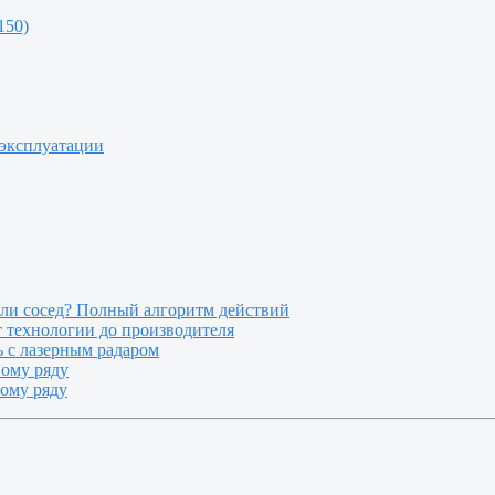
150)
 эксплуатации
или сосед? Полный алгоритм действий
т технологии до производителя
 с лазерным радаром
ному ряду
ному ряду