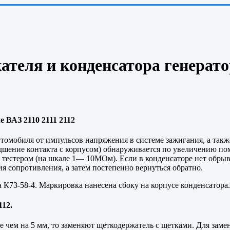
теля и конденсатора генератор
 ВАЗ 2110 2111 2112
томобиля от импульсов напряжения в системе зажигания, а так
худшение контакта с корпусом) обнаруживается по увеличению 
тестером (на шкале 1— 10МОм). Если в конденсаторе нет обрыв
я сопротивления, а затем постепенно вернуться обратно.
 К73-58-4. Маркировка нанесена сбоку на корпусе конденсатора.
112.
 чем на 5 мм, то заменяют щеткодержатель с щетками. Для заме