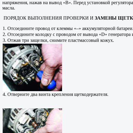
напряжения, нажав на вывод «В». Перед установкой регулятор
масла.
ПОРЯДОК ВЫПОЛНЕНИЯ ПРОВЕРКИ И
ЗАМЕНЫ ЩЕТКОД
1. Отсоедините провод от клеммы «–» аккумуляторной батареи
2. Отсоедините колодку с проводом от вывода «D» генератора 
3. Отжав три защелки, снимите пластмассовый кожух.
4. Отверните два винта крепления щеткодержателя.