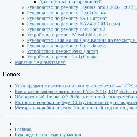
Диагностика неисправностей
Руководство по ремонту Toyota Сorolla 2006 - 2013 (
Руководство по ремонту Toyota Venza
Руководство по ремонту УАЗ Патриот
Руководство по ремонту RAV4 (с 2013 года)
Руководство по ремонту Ford Focus 2
Устройство и ремонт Mitsubishi Lancer
Руководство Lada Kalina Лада Калина по ремонту и
Руководство по ремонту Лада Ларгус
Устройство и ремонт Рено Дастер
Устройство и ремонт Lada Granta
Магазин "Autosecret.net"
Новое:
Упал предмет с высоты на машину: кто ответит — ТСЖ 
Как и какое выбрать автостекло FYG, XYG, БОР, AGC: о
Обновленный Toyota bZ3 2026: доступный электромобиль
Моторы и коробки передач Chery: полный гид по модель
Моторы и коробки передач Jetour: полный гид по модель
Главная
Руководства по ремонту машин