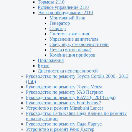
Тормоза 2110
Рулевое управление 2110
Электрооборудование 2110
Монтажный блок
Генератор
Стартер
Система зажигания
Управление двигателем
Свет, звук, стеклоочистители
Печка (мотор печки)
Комбинация приборов
Приложения
Кузов
Диагностика неисправностей
Руководство по ремонту Toyota Сorolla 2006 - 2013
(150)
Руководство по ремонту Toyota Venza
Руководство по ремонту УАЗ Патриот
Руководство по ремонту RAV4 (с 2013 года)
Руководство по ремонту Ford Focus 2
Устройство и ремонт Mitsubishi Lancer
Руководство Lada Kalina Лада Калина по ремонту
и эксплуатации
Руководство по ремонту Лада Ларгус
Устройство и ремонт Рено Дастер