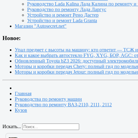
Руководство Lada Kalina Лада Калина по ремонту и
Руководство по ремонту Лада Ларгус
Устройство и ремонт Рено Дастер
Устройство и ремонт Lada Granta
Магазин "Autosecret.net"
Новое:
Упал предмет с высоты на машину: кто ответит — ТСЖ 
Как и какое выбрать автостекло FYG, XYG, БОР, AGC: о
Обновленный Toyota bZ3 2026: доступный электромобиль
Моторы и коробки передач Chery: полный гид по модель
Моторы и коробки передач Jetour: полный гид по модель
Главная
Руководства по ремонту машин
Руководство по ремонту ВАЗ-2110, 2111, 2112
Кузов
Искать...