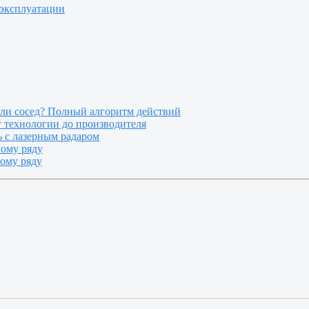
 эксплуатации
или сосед? Полный алгоритм действий
т технологии до производителя
 с лазерным радаром
ному ряду
ному ряду