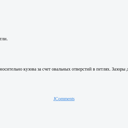
тли.
осительно кузова за счет овальных отверстий в петлях. Зазор
JComments