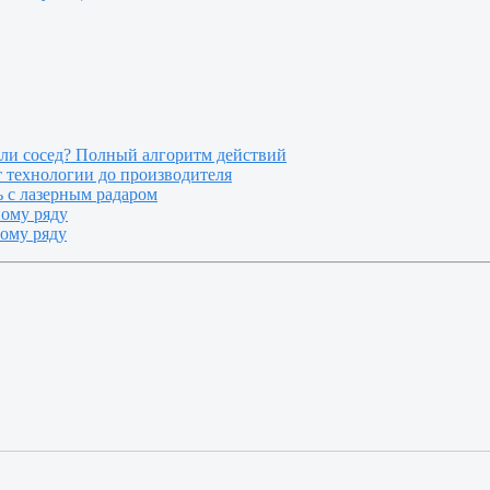
или сосед? Полный алгоритм действий
т технологии до производителя
 с лазерным радаром
ному ряду
ному ряду