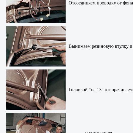
Отсоединяем проводку от фона
Вынимаем резиновую втулку и
Головкой "на 13" отворачивае
…и снимаем ее.