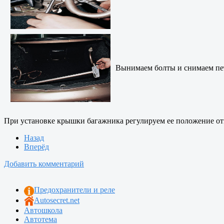
Вынимаем болты и снимаем пе
При установке крышки багажника регулируем ее положение отн
Назад
Вперёд
Добавить комментарий
Предохранители и реле
Autosecret.net
Автошкола
Автотема