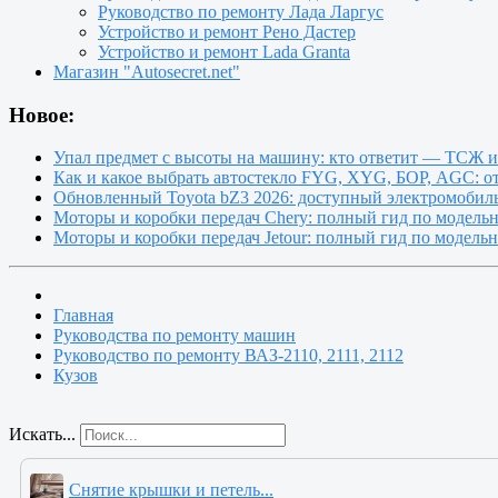
Руководство по ремонту Лада Ларгус
Устройство и ремонт Рено Дастер
Устройство и ремонт Lada Granta
Магазин "Autosecret.net"
Новое:
Упал предмет с высоты на машину: кто ответит — ТСЖ 
Как и какое выбрать автостекло FYG, XYG, БОР, AGC: о
Обновленный Toyota bZ3 2026: доступный электромобиль
Моторы и коробки передач Chery: полный гид по модель
Моторы и коробки передач Jetour: полный гид по модель
Главная
Руководства по ремонту машин
Руководство по ремонту ВАЗ-2110, 2111, 2112
Кузов
Искать...
Снятие крышки и петель...