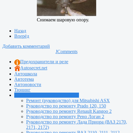
Снимаем шаровую опору.
Назад
Вперёд
Добавить комментарий
JComments
Предохранители и реле
Autosecret.net
Автошкола
Автотема
Автоновости
Тюнинг
Руководства по ремонту машин
Ремонт (руководство) для Mitsubishi ASX
Руководство по ремонту Prado 120, 150
Руководство по ремонту Renault Kangoo 2
Руководство по ремонту Рено Логан 2
Руководство по ремонту Лада Приора (ВАЗ 2170,
2171, 2172)
Руководство по ремонту ВАЗ-2110, 2111, 2112