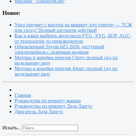
Магазин "Autosecret.net"
Новое:
Упал предмет с высоты на машину: кто ответит — ТСЖ
или сосед? Полный алгоритм действий
Как и какое выбрать автостекло FYG, XYG, БОР, AGC:
от технологии до производителя
Обновленный Toyota bZ3 2026: доступный
электромобиль с лазерным радаром
Моторы и коробки передач Chery: полный гид по
модельному ряду
Моторы и коробки передач Jetour: полный гид по
модельному ряду
Главная
Руководства по ремонту машин
Руководство по ремонту Лада Ларгус
Двигатель Лада Ларгус
Искать...