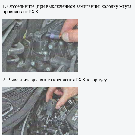
1. Отсоедините (при выключенном зажигании) колодку жгута
проводов от РХХ.
2. Выверните два винта крепления РХХ к корпусу...