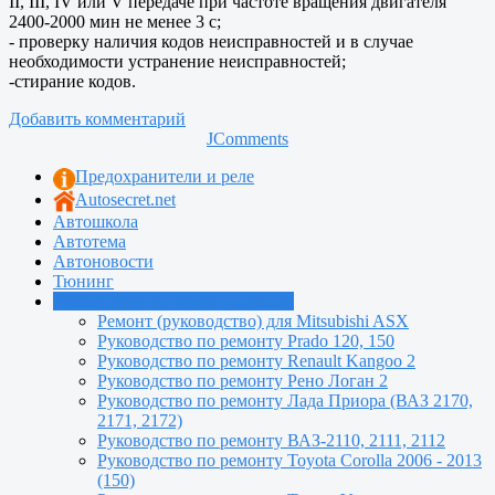
II, III, IV или V передаче при частоте вращения двигателя
2400-2000 мин не менее 3 с;
- проверку наличия кодов неисправностей и в случае
необходимости устранение неисправностей;
-стирание кодов.
Добавить комментарий
JComments
Предохранители и реле
Autosecret.net
Автошкола
Автотема
Автоновости
Тюнинг
Руководства по ремонту машин
Ремонт (руководство) для Mitsubishi ASX
Руководство по ремонту Prado 120, 150
Руководство по ремонту Renault Kangoo 2
Руководство по ремонту Рено Логан 2
Руководство по ремонту Лада Приора (ВАЗ 2170,
2171, 2172)
Руководство по ремонту ВАЗ-2110, 2111, 2112
Руководство по ремонту Toyota Сorolla 2006 - 2013
(150)