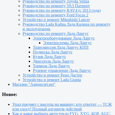
Руководство по ремонту Toyota Venza
Руководство по ремонту УАЗ Патриот
Руководство по ремонту RAV4 (с 2013 года)
Руководство по ремонту Ford Focus 2
Устройство и ремонт Mitsubishi Lancer
Руководство Lada Kalina Лада Калина по ремонту
и эксплуатации
Руководство по ремонту Лада Ларгус
Электрооборудование Лада Ларгус
Электросхемы Лада Ларгус
Трансмиссия Лада Ларгус КПП
Подвеска Лада Ларгус
Кузов Лада Ларгус
Двигатель Лада Ларгус
Тормоза Лада Ларгус
Рулевое управление Лада Ларгус
Устройство и ремонт Рено Дастер
Устройство и ремонт Lada Granta
Магазин "Autosecret.net"
Новое:
Упал предмет с высоты на машину: кто ответит — ТСЖ
или сосед? Полный алгоритм действий
Как и какое выбрать автостекло FYG, XYG, БОР, AGC: