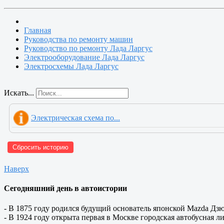
Главная
Руководства по ремонту машин
Руководство по ремонту Лада Ларгус
Электрооборудование Лада Ларгус
Электросхемы Лада Ларгус
Искать...
Электрическая схема по...
Сбросить историю
Наверх
Сегодняшний день в автоистории
- В 1875 году родился будущий основатель японской Mazda Дз
- В 1924 году открыта первая в Москве городская автобусная л