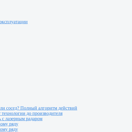
 эксплуатации
или сосед? Полный алгоритм действий
т технологии до производителя
 с лазерным радаром
ному ряду
ному ряду