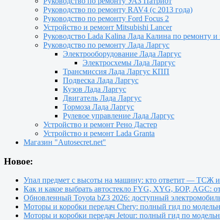
Руководство по ремонту УАЗ Патриот
Руководство по ремонту RAV4 (с 2013 года)
Руководство по ремонту Ford Focus 2
Устройство и ремонт Mitsubishi Lancer
Руководство Lada Kalina Лада Калина по ремонту и
Руководство по ремонту Лада Ларгус
Электрооборудование Лада Ларгус
Электросхемы Лада Ларгус
Трансмиссия Лада Ларгус КПП
Подвеска Лада Ларгус
Кузов Лада Ларгус
Двигатель Лада Ларгус
Тормоза Лада Ларгус
Рулевое управление Лада Ларгус
Устройство и ремонт Рено Дастер
Устройство и ремонт Lada Granta
Магазин "Autosecret.net"
Новое:
Упал предмет с высоты на машину: кто ответит — ТСЖ 
Как и какое выбрать автостекло FYG, XYG, БОР, AGC: о
Обновленный Toyota bZ3 2026: доступный электромобиль
Моторы и коробки передач Chery: полный гид по модель
Моторы и коробки передач Jetour: полный гид по модель