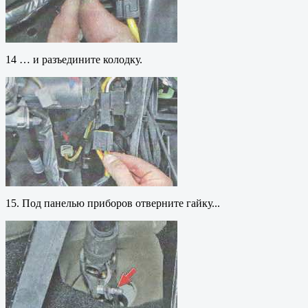
14 … и разъедините колодку.
15. Под панелью приборов отверните гайку...