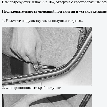
Вам потребуются: ключ «на 10», отвертка с крестообразным лез
Последовательность операций при снятии и установке заднег
1. Нажмите на рукоятку замка подушки сиденья…
2. …и приподнимите край подушки.