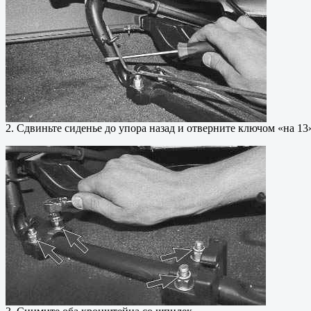
2. Сдвиньте сиденье до упора назад и отверните ключом «на 1