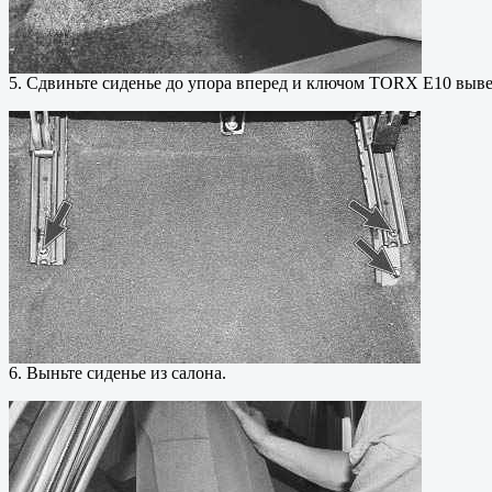
5. Сдвиньте сиденье до упора вперед и ключом TORX E10 вывер
6. Выньте сиденье из салона.