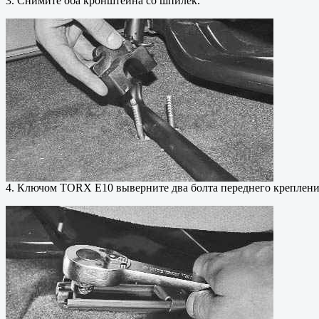
3. Снимите оба кронштейна со шпилек.
4. Ключом TORX E10 выверните два болта переднего крепления