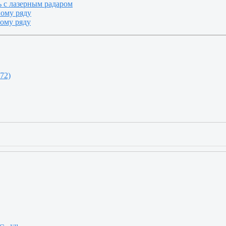
 с лазерным радаром
ному ряду
ному ряду
72)