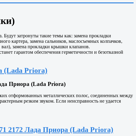
ики)
 Будут затронуты такие темы как: замена прокладки
ного картера, замена сальников, маслосъемных колпачков,
 вал), замена прокладки крышки клапанов.
станет гарантом обеспечения герметичности и безотказной
 (Lada Priora)
да Приора (Lada Priora)
онких отформованных металлических полос, соединенных между
актерным резким звуком. Если неисправность не удается
1 2172 Лада Приора (Lada Priora)