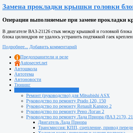
Замена прокладки крышки головки блока
Операции выполняемые при замене прокладки кр
В двигателе ВАЗ-21126 стык между крышкой и головкой блока
блока цилиндров не удалось устранить подтяжкой гаек крепле
Подробнее...
Добавить комментарий
Предохранители и реле
Autosecret.net
Автошкола
Автотема
Автоновости
Тюнинг
Руководства по ремонту машин
Ремонт (руководство) для Mitsubishi ASX
Руководство по ремонту Prado 120, 150
Руководство по ремонту Renault Kangoo 2
Руководство по ремонту Рено Логан 2
Руководство по ремонту Лада Приора (ВАЗ 2170, 21
Двигатель Лада Приора
Трансмиссия: КПП, сцепление, привод перед
Ходовая часть: передняя и задняя подвеска