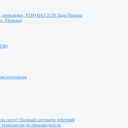
и, прокладки, РТИ) ВАЗ 2170 Лада Приора
д. (Приора)
150)
 эксплуатации
или сосед? Полный алгоритм действий
т технологии до производителя