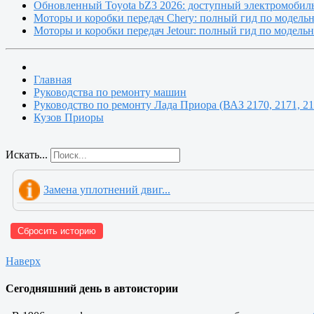
Обновленный Toyota bZ3 2026: доступный электромобиль
Моторы и коробки передач Chery: полный гид по модель
Моторы и коробки передач Jetour: полный гид по модель
Главная
Руководства по ремонту машин
Руководство по ремонту Лада Приора (ВАЗ 2170, 2171, 21
Кузов Приоры
Искать...
Замена уплотнений двиг...
Сбросить историю
Наверх
Сегодняшний день в автоистории