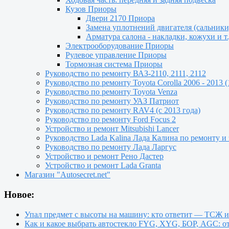
Кузов Приоры
Двери 2170 Приора
Замена уплотнений двигателя (сальник
Арматура салона - накладки, кожухи и т.
Электрооборудование Приоры
Рулевое управление Приоры
Тормозная система Приоры
Руководство по ремонту ВАЗ-2110, 2111, 2112
Руководство по ремонту Toyota Сorolla 2006 - 2013 (
Руководство по ремонту Toyota Venza
Руководство по ремонту УАЗ Патриот
Руководство по ремонту RAV4 (с 2013 года)
Руководство по ремонту Ford Focus 2
Устройство и ремонт Mitsubishi Lancer
Руководство Lada Kalina Лада Калина по ремонту и
Руководство по ремонту Лада Ларгус
Устройство и ремонт Рено Дастер
Устройство и ремонт Lada Granta
Магазин "Autosecret.net"
Новое:
Упал предмет с высоты на машину: кто ответит — ТСЖ 
Как и какое выбрать автостекло FYG, XYG, БОР, AGC: о