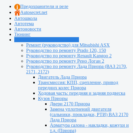
Предохранители и реле
Autosecret.net
Автошкола
Автотема
Автоновости
Тюнинг
Руководства по ремонту машин
Ремонт (руководство) для Mitsubishi ASX
Руководство по ремонту Prado 120, 150
Руководство по ремонту Renault Kangoo 2
Руководство по ремонту Рено Логан 2
Руководство по ремонту Лада Приора (ВАЗ 2170,
2171, 2172)
Двигатель Лада Приора
Трансмиссия: КПП, сцепление, привод
передних колес Приора
Ходовая часть: передняя и задняя подвеска
Кузов Приоры
Двери 2170 Приора
Замена уплотнений двигателя
(сальники, прокладки, РТИ) ВАЗ 2170
Лада Приора
Арматура салона - накладки, кожухи и
т.д. (Приора)