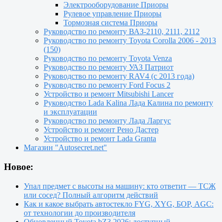
Электрооборудование Приоры
Рулевое управление Приоры
Тормозная система Приоры
Руководство по ремонту ВАЗ-2110, 2111, 2112
Руководство по ремонту Toyota Сorolla 2006 - 2013
(150)
Руководство по ремонту Toyota Venza
Руководство по ремонту УАЗ Патриот
Руководство по ремонту RAV4 (с 2013 года)
Руководство по ремонту Ford Focus 2
Устройство и ремонт Mitsubishi Lancer
Руководство Lada Kalina Лада Калина по ремонту
и эксплуатации
Руководство по ремонту Лада Ларгус
Устройство и ремонт Рено Дастер
Устройство и ремонт Lada Granta
Магазин "Autosecret.net"
Новое:
Упал предмет с высоты на машину: кто ответит — ТСЖ
или сосед? Полный алгоритм действий
Как и какое выбрать автостекло FYG, XYG, БОР, AGC:
от технологии до производителя
Обновленный Toyota bZ3 2026: доступный