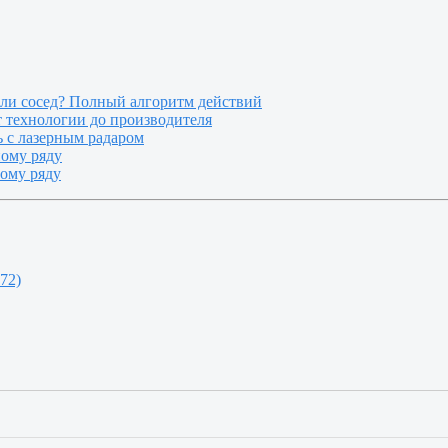
или сосед? Полный алгоритм действий
т технологии до производителя
 с лазерным радаром
ному ряду
ному ряду
72)