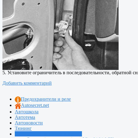
5. Установите ограничитель в последовательности, обратной с
Добавить комментарий
Предохранители и реле
Autosecret.net
Автошкола
Автотема
Автоновости
Тюнинг
Руководства по ремонту машин