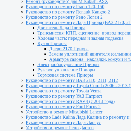
Ремонт (руководство) для Mitsubishi ASX
Руководство по ремонту Prado 120, 150
Руководство по ремонту Renault Kangoo 2
Руководство по ремонту Рено Логан 2
Руководство по ремонту Лада Приора (ВАЗ 2170, 21
Двигатель Лада Приора
Трансмиссия: КПП, сцепление, привод перед
Ходовая часть: передняя и задняя подвеска
Кузов Приоры
Двери 2170 Приора
Замена уплотнений двигателя (сальник
Арматура салона - накладки, кожухи и т.
Электрооборудование Приоры
Рулевое управление Приоры
Тормозная система Приоры
Руководство по ремонту ВАЗ-2110, 2111, 2112
Руководство по ремонту Toyota Сorolla 2006 - 2013 (
Руководство по ремонту Toyota Venza
Руководство по ремонту УАЗ Патриот
Руководство по ремонту RAV4 (с 2013 года)
Руководство по ремонту Ford Focus 2
Устройство и ремонт Mitsubishi Lancer
Руководство Lada Kalina Лада Калина по ремонту и
Руководство по ремонту Лада Ларгус
Устройство и ремонт Рено Дастер