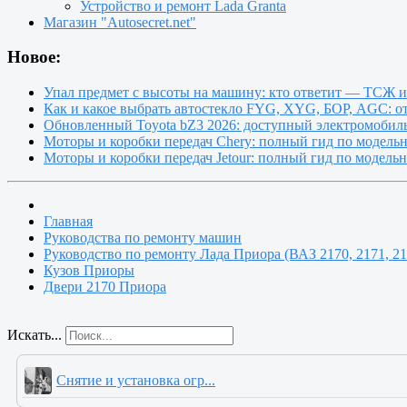
Устройство и ремонт Lada Granta
Магазин "Autosecret.net"
Новое:
Упал предмет с высоты на машину: кто ответит — ТСЖ 
Как и какое выбрать автостекло FYG, XYG, БОР, AGC: о
Обновленный Toyota bZ3 2026: доступный электромобиль
Моторы и коробки передач Chery: полный гид по модель
Моторы и коробки передач Jetour: полный гид по модель
Главная
Руководства по ремонту машин
Руководство по ремонту Лада Приора (ВАЗ 2170, 2171, 21
Кузов Приоры
Двери 2170 Приора
Искать...
Снятие и установка огр...