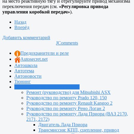
на место реактивную тягу и отрегулируйте привод механизма
переключения передач (см.
«Регулировка привода
управления коробкой передач»
).
Назад
Вперёд
Добавить комментарий
JComments
Предохранители и реле
Autosecret.net
Автошкола
Автотема
Автоновости
Тюнинг
Руководства по ремонту машин
Ремонт (руководство) для Mitsubishi ASX
Руководство по ремонту Prado 120, 150
Руководство по ремонту Renault Kangoo 2
Руководство по ремонту Рено Логан 2
Руководство по ремонту Лада Приора (ВАЗ 2170,
2171, 2172)
Двигатель Лада Приора
Трансмиссия: КПП, сцепление, привод