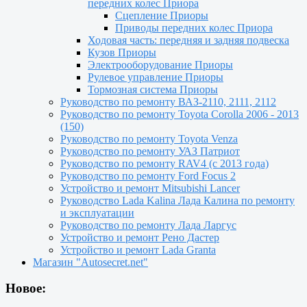
передних колес Приора
Сцепление Приоры
Приводы передних колес Приора
Ходовая часть: передняя и задняя подвеска
Кузов Приоры
Электрооборудование Приоры
Рулевое управление Приоры
Тормозная система Приоры
Руководство по ремонту ВАЗ-2110, 2111, 2112
Руководство по ремонту Toyota Сorolla 2006 - 2013
(150)
Руководство по ремонту Toyota Venza
Руководство по ремонту УАЗ Патриот
Руководство по ремонту RAV4 (с 2013 года)
Руководство по ремонту Ford Focus 2
Устройство и ремонт Mitsubishi Lancer
Руководство Lada Kalina Лада Калина по ремонту
и эксплуатации
Руководство по ремонту Лада Ларгус
Устройство и ремонт Рено Дастер
Устройство и ремонт Lada Granta
Магазин "Autosecret.net"
Новое: