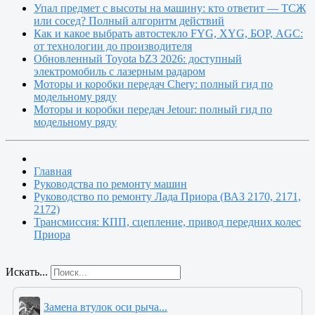
Упал предмет с высоты на машину: кто ответит — ТСЖ
или сосед? Полный алгоритм действий
Как и какое выбрать автостекло FYG, XYG, БОР, AGC:
от технологии до производителя
Обновленный Toyota bZ3 2026: доступный
электромобиль с лазерным радаром
Моторы и коробки передач Chery: полный гид по
модельному ряду
Моторы и коробки передач Jetour: полный гид по
модельному ряду
Главная
Руководства по ремонту машин
Руководство по ремонту Лада Приора (ВАЗ 2170, 2171,
2172)
Трансмиссия: КПП, сцепление, привод передних колес
Приора
Искать...
Замена втулок оси рыча...